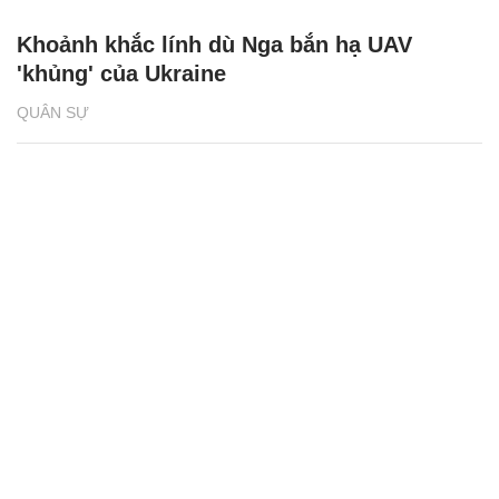
Khoảnh khắc lính dù Nga bắn hạ UAV
'khủng' của Ukraine
QUÂN SỰ