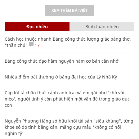
XEM THÊM BÀI VIẾT
Đọc nhiều
Bình luận nhiều
Cách học thuộc nhanh Bảng công thức lượng giác bằng thơ,
"thần chú"
17
Bảng công thức đạo hàm nguyên hàm cơ bản cần nhớ
Nhiều điểm bất thường ở bằng đại học của Lý Nhã Kỳ
Clip lột tả chân thực cảnh anh trai và em gái như 'chó với
mèo', người tinh ý còn phát hiện một vấn đề trong giáo dục
con
Nguyễn Phương Hằng sở hữu khối tài sản "siêu khủng", từng
khoe sổ đỏ tính bằng cân, mắng cựu mẫu 'không có nổi
nghìn tỷ'