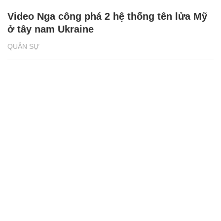
Video Nga công phá 2 hệ thống tên lửa Mỹ
ở tây nam Ukraine
QUÂN SỰ