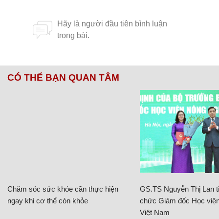
CÓ THỂ BẠN QUAN TÂM
Chăm sóc sức khỏe cần thực hiện
GS.TS Nguyễn Thị Lan ti
ngay khi cơ thể còn khỏe
chức Giám đốc Học viện
Việt Nam