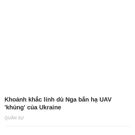
Khoảnh khắc lính dù Nga bắn hạ UAV
'khủng' của Ukraine
QUÂN SỰ