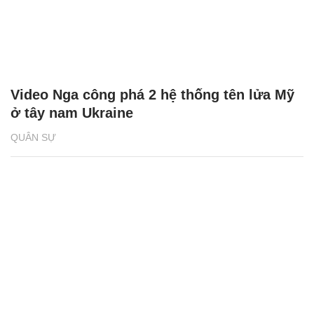
Video Nga công phá 2 hệ thống tên lửa Mỹ
ở tây nam Ukraine
QUÂN SỰ