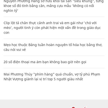
Nguyễn Phương Hằng sở hữu khối tài sản "siêu khủng", từng
khoe sổ đỏ tính bằng cân, mắng cựu mẫu 'không có nổi
nghìn tỷ'
Clip lột tả chân thực cảnh anh trai và em gái như 'chó với
mèo', người tinh ý còn phát hiện một vấn đề trong giáo dục
con
Mẹo học thuộc Bảng tuần hoàn nguyên tố hóa học bằng thơ,
câu nói vui vẻ
20 số điện thoại ma ám bạn không bao giờ nên gọi
Mai Phương Thúy "phím hàng" quá chuẩn, vợ tỷ phú Phạm
Nhật Vượng giành lại vị trí top 5 người giàu nhất