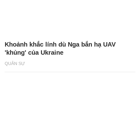
Khoảnh khắc lính dù Nga bắn hạ UAV
'khủng' của Ukraine
QUÂN SỰ