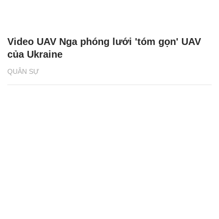
Video UAV Nga phóng lưới 'tóm gọn' UAV
của Ukraine
QUÂN SỰ