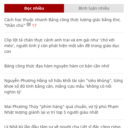
Đọc nhiều
Bình luận nhiều
Cách học thuộc nhanh Bảng công thức lượng giác bằng thơ,
"thần chú"
17
Clip lột tả chân thực cảnh anh trai và em gái như 'chó với
mèo', người tinh ý còn phát hiện một vấn đề trong giáo dục
con
Bảng công thức đạo hàm nguyên hàm cơ bản cần nhớ
Nguyễn Phương Hằng sở hữu khối tài sản "siêu khủng", từng
khoe sổ đỏ tính bằng cân, mắng cựu mẫu 'không có nổi
nghìn tỷ'
Mai Phương Thúy "phím hàng" quá chuẩn, vợ tỷ phú Phạm
Nhật Vượng giành lại vị trí top 5 người giàu nhất
Lý Nhã Kỳ lần đầu tâm sự về người cha Liệt sĩ đặc công rừng