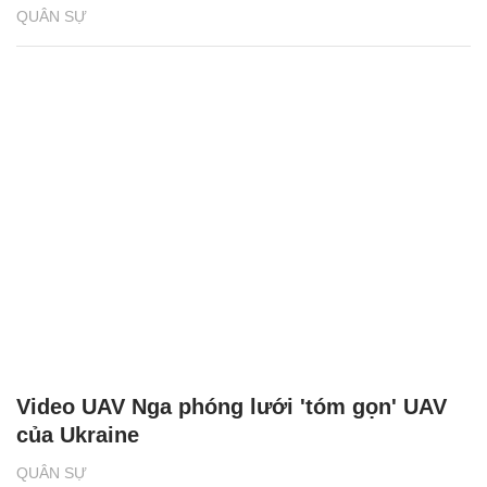
QUÂN SỰ
Video UAV Nga phóng lưới 'tóm gọn' UAV
của Ukraine
QUÂN SỰ