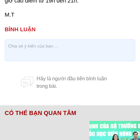
giờ cao điểm từ 19h đến 21h.
M.T
CÓ THỂ BẠN QUAN TÂM