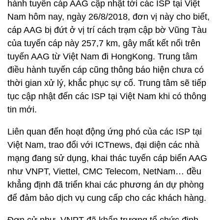
hành tuyến cáp AAG cập nhật tới các ISP tại Việt
Nam hôm nay, ngày 26/8/2018, đơn vị này cho biết,
cáp AAG bị đứt ở vị trí cách trạm cập bờ Vũng Tàu
của tuyến cáp này 257,7 km, gây mất kết nối trên
tuyến AAG từ Việt Nam đi HongKong. Trung tâm
điều hành tuyến cáp cũng thông báo hiện chưa có
thời gian xử lý, khắc phục sự cố. Trung tâm sẽ tiếp
tục cập nhật đến các ISP tại Việt Nam khi có thông
tin mới.
Liên quan đến hoạt động ứng phó của các ISP tại
Việt Nam, trao đổi với ICTnews, đại diện các nhà
mạng đang sử dụng, khai thác tuyến cáp biển AAG
như VNPT, Viettel, CMC Telecom, NetNam… đều
khẳng định đã triển khai các phương án dự phòng
để đảm bảo dịch vụ cung cấp cho các khách hàng.