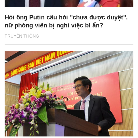
Hỏi ông Putin câu hỏi "chưa được duyệt",
nữ phóng viên bị nghỉ việc bí ẩn?
TRUYỀN THÔNG