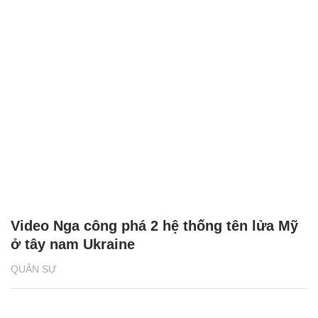
Video Nga công phá 2 hệ thống tên lửa Mỹ
ở tây nam Ukraine
QUÂN SỰ