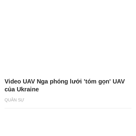
Video UAV Nga phóng lưới 'tóm gọn' UAV
của Ukraine
QUÂN SỰ