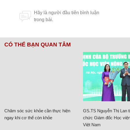
CÓ THỂ BẠN QUAN TÂM
Chăm sóc sức khỏe cần thực hiện
GS.TS Nguyễn Thị Lan ti
ngay khi cơ thể còn khỏe
chức Giám đốc Học viện
Việt Nam