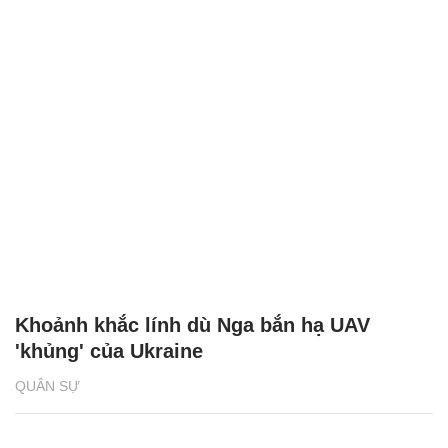
Khoảnh khắc lính dù Nga bắn hạ UAV
'khủng' của Ukraine
QUÂN SỰ