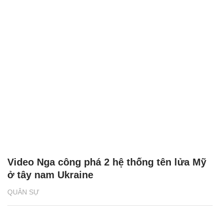
Video Nga công phá 2 hệ thống tên lửa Mỹ
ở tây nam Ukraine
QUÂN SỰ