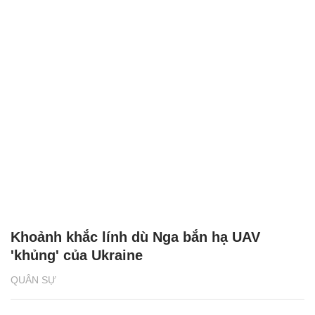
Khoảnh khắc lính dù Nga bắn hạ UAV
'khủng' của Ukraine
QUÂN SỰ