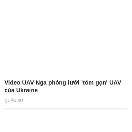
Video UAV Nga phóng lưới 'tóm gọn' UAV
của Ukraine
QUÂN SỰ