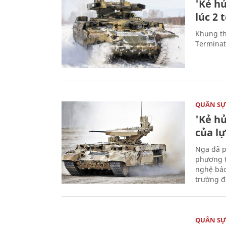
'Kẻ h
lúc 2 
Khung th
Terminato
QUÂN S
'Kẻ h
của l
Nga đã p
phương t
nghệ bảo
trường đô
QUÂN S