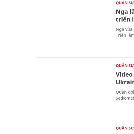
QUÂN S
Nga l
triển
Nga vừa 
Triển lã
QUÂN S
Video
Ukrai
Quân đội
Setkomet
QUÂN S