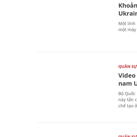
Khoản
Ukrai
Một lính
một máy 
QUÂN S
Video
nam U
Bộ Quốc 
này tấn 
chế tạo 
QUÂN S