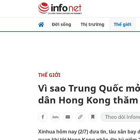
Đời sống
Thị trường
Thế giới
THẾ GIỚI
Vì sao Trung Quốc mở
dân Hong Kong thăm
Xinhua hôm nay (2/7) đưa tin, tàu sân ba
quan khi tới Hong Kong nhân dịp kỷ niệm 