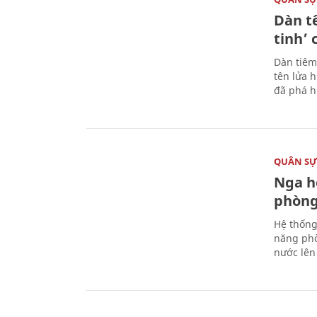
Dàn t
tinh’ 
Dàn tiêm
tên lửa 
đã phá h
QUÂN S
Nga h
phòng
Hệ thống
năng phò
nước lên 