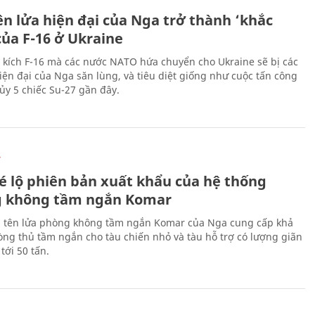
ên lửa hiện đại của Nga trở thành ‘khắc
của F-16 ở Ukraine
 kích F-16 mà các nước NATO hứa chuyển cho Ukraine sẽ bị các
hiện đại của Nga săn lùng, và tiêu diệt giống như cuộc tấn công
ủy 5 chiếc Su-27 gần đây.
Ự
é lộ phiên bản xuất khẩu của hệ thống
 không tầm ngắn Komar
 tên lửa phòng không tầm ngắn Komar của Nga cung cấp khả
ng thủ tầm ngắn cho tàu chiến nhỏ và tàu hỗ trợ có lượng giãn
tới 50 tấn.