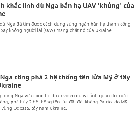
h khắc lính dù Nga bắn hạ UAV 'khủng' của
ne
 dù Nga đã tìm được cách dùng súng ngắn bắn hạ thành công
bay không người lái (UAV) mang chất nổ của Ukraine.
Ự
 Nga công phá 2 hệ thống tên lửa Mỹ ở tây
kraine
phòng Nga vừa công bố đoạn video quay cảnh quân đội nước
công, phá hủy 2 hệ thống tên lửa đất đối không Patriot do Mỹ
ở vùng Odessa, tây nam Ukraine.
Ự