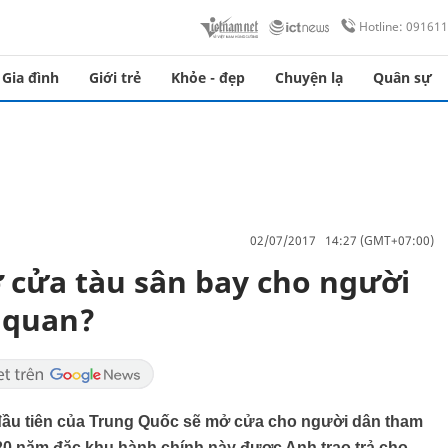
Hotline: 09161
Gia đình
Giới trẻ
Khỏe - đẹp
Chuyện lạ
Quân sự
02/07/2017 14:27 (GMT+07:00)
 cửa tàu sân bay cho người
 quan?
y đầu tiên của Trung Quốc sẽ mở cửa cho người dân tham
20 năm đặc khu hành chính này được Anh trao trả cho