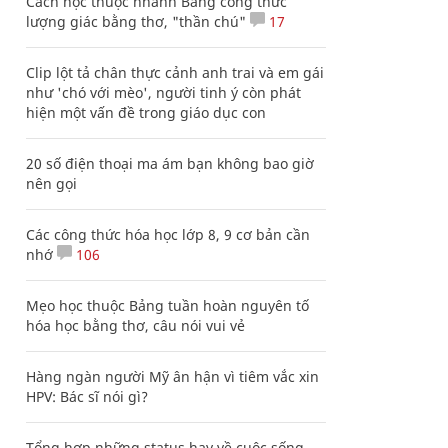
Cách học thuộc nhanh Bảng công thức
lượng giác bằng thơ, "thần chú"
17
Clip lột tả chân thực cảnh anh trai và em gái
như 'chó với mèo', người tinh ý còn phát
hiện một vấn đề trong giáo dục con
20 số điện thoại ma ám bạn không bao giờ
nên gọi
Các công thức hóa học lớp 8, 9 cơ bản cần
nhớ
106
Mẹo học thuộc Bảng tuần hoàn nguyên tố
hóa học bằng thơ, câu nói vui vẻ
Hàng ngàn người Mỹ ân hận vì tiêm vắc xin
HPV: Bác sĩ nói gì?
Tổng hợp những status hay về cuộc sống