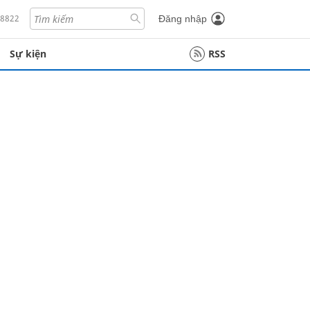
18822
Đăng nhập
Sự kiện
RSS