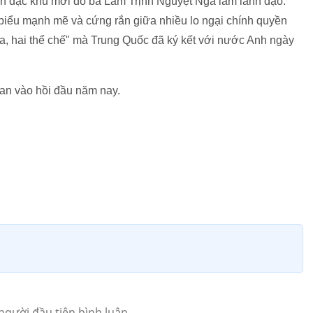
yền đặc khu mới do bà Lâm Trịnh Nguyệt Nga làm lãnh đạo.
biểu mạnh mẽ và cứng rắn giữa nhiều lo ngại chính quyền
a, hai thể chế" mà Trung Quốc đã ký kết với nước Anh ngày
oan vào hồi đầu năm nay.