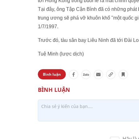
tới Hong Kong trong buổi lễ ra mắt chính qu
Tại đây, ông Tập Cận Bình đã có những phát 
trung ương sẽ phá vỡ khuôn khổ "một quốc gi
1/7/1997.
Trước đó, tàu sân bay Liêu Ninh đã tới Đài L
Tuệ Minh (lược dịch)
Bình luận