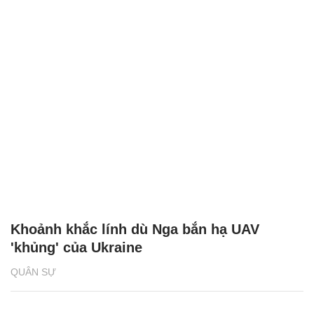
Khoảnh khắc lính dù Nga bắn hạ UAV
'khủng' của Ukraine
QUÂN SỰ