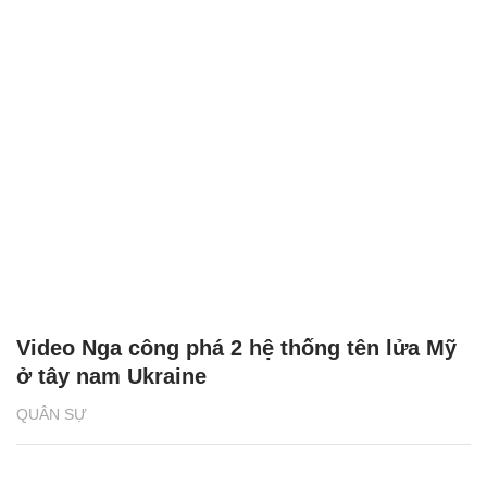
Video Nga công phá 2 hệ thống tên lửa Mỹ
ở tây nam Ukraine
QUÂN SỰ