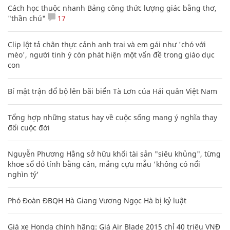
Cách học thuộc nhanh Bảng công thức lượng giác bằng thơ,
"thần chú"
17
Clip lột tả chân thực cảnh anh trai và em gái như 'chó với
mèo', người tinh ý còn phát hiện một vấn đề trong giáo dục
con
Bí mật trận đổ bộ lên bãi biển Tà Lơn của Hải quân Việt Nam
Tổng hợp những status hay về cuộc sống mang ý nghĩa thay
đổi cuộc đời
Nguyễn Phương Hằng sở hữu khối tài sản "siêu khủng", từng
khoe sổ đỏ tính bằng cân, mắng cựu mẫu 'không có nổi
nghìn tỷ'
Phó Đoàn ĐBQH Hà Giang Vương Ngọc Hà bị kỷ luật
Giá xe Honda chính hãng: Giá Air Blade 2015 chỉ 40 triệu VNĐ