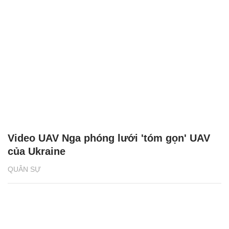
Video UAV Nga phóng lưới 'tóm gọn' UAV
của Ukraine
QUÂN SỰ