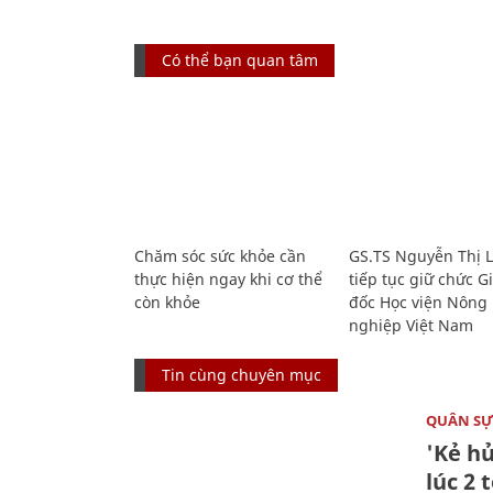
Có thể bạn quan tâm
Chăm sóc sức khỏe cần
GS.TS Nguyễn Thị 
thực hiện ngay khi cơ thể
tiếp tục giữ chức 
còn khỏe
đốc Học viện Nông
nghiệp Việt Nam
Tin cùng chuyên mục
QUÂN S
'Kẻ h
lúc 2 