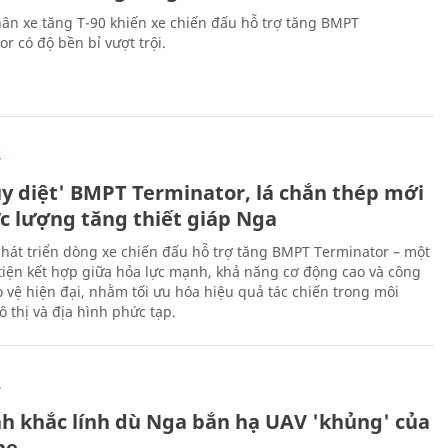
ân xe tăng T-90 khiến xe chiến đấu hỗ trợ tăng BMPT
r có độ bền bỉ vượt trội.
Ự
ủy diệt' BMPT Terminator, lá chắn thép mới
ực lượng tăng thiết giáp Nga
hát triển dòng xe chiến đấu hỗ trợ tăng BMPT Terminator – một
iện kết hợp giữa hỏa lực mạnh, khả năng cơ động cao và công
 vệ hiện đại, nhằm tối ưu hóa hiệu quả tác chiến trong môi
 thị và địa hình phức tạp.
Ự
h khắc lính dù Nga bắn hạ UAV 'khủng' của
ne