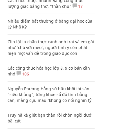
Cách học thuộc nhanh Bảng công thức
lượng giác bằng thơ, "thần chú"
17
Nhiều điểm bất thường ở bằng đại học của
Lý Nhã Kỳ
Clip lột tả chân thực cảnh anh trai và em gái
như 'chó với mèo', người tinh ý còn phát
hiện một vấn đề trong giáo dục con
Các công thức hóa học lớp 8, 9 cơ bản cần
nhớ
106
Nguyễn Phương Hằng sở hữu khối tài sản
"siêu khủng", từng khoe sổ đỏ tính bằng
cân, mắng cựu mẫu 'không có nổi nghìn tỷ'
Truy nã kẻ giết bạn thân rồi chôn ngồi dưới
bãi cát