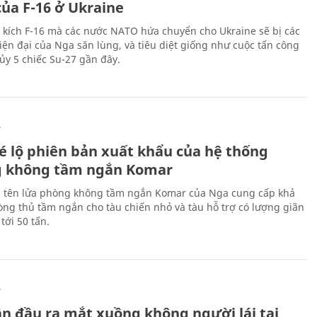
của F-16 ở Ukraine
 kích F-16 mà các nước NATO hứa chuyển cho Ukraine sẽ bị các
hiện đại của Nga săn lùng, và tiêu diệt giống như cuộc tấn công
ủy 5 chiếc Su-27 gần đây.
Ự
é lộ phiên bản xuất khẩu của hệ thống
 không tầm ngắn Komar
 tên lửa phòng không tầm ngắn Komar của Nga cung cấp khả
ng thủ tầm ngắn cho tàu chiến nhỏ và tàu hỗ trợ có lượng giãn
tới 50 tấn.
Ự
ần đầu ra mắt xuồng không người lái tại