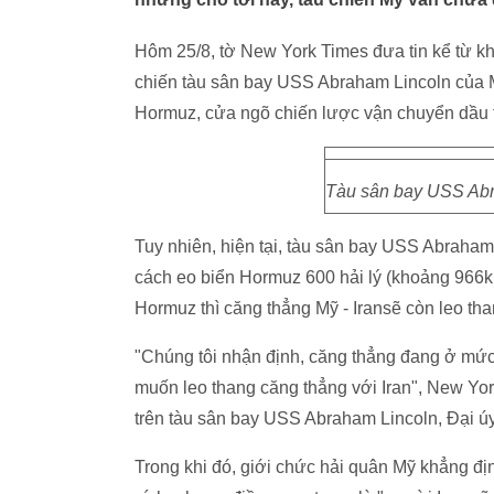
Hôm 25/8, tờ New York Times đưa tin kể từ kh
chiến tàu sân bay USS Abraham Lincoln của M
Hormuz, cửa ngõ chiến lược vận chuyển dầu th
Tàu sân bay USS Abr
Tuy nhiên, hiện tại, tàu sân bay USS Abraham
cách eo biển Hormuz 600 hải lý (khoảng 966k
Hormuz thì căng thẳng Mỹ - Iransẽ còn leo tha
"Chúng tôi nhận định, căng thẳng đang ở mức
muốn leo thang căng thẳng với Iran", New Yo
trên tàu sân bay USS Abraham Lincoln, Đại ú
Trong khi đó, giới chức hải quân Mỹ khẳng định