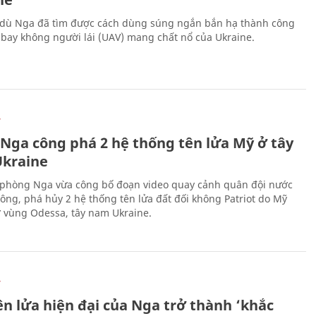
 dù Nga đã tìm được cách dùng súng ngắn bắn hạ thành công
bay không người lái (UAV) mang chất nổ của Ukraine.
Ự
 Nga công phá 2 hệ thống tên lửa Mỹ ở tây
kraine
phòng Nga vừa công bố đoạn video quay cảnh quân đội nước
công, phá hủy 2 hệ thống tên lửa đất đối không Patriot do Mỹ
ở vùng Odessa, tây nam Ukraine.
Ự
ên lửa hiện đại của Nga trở thành ‘khắc