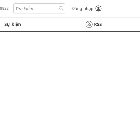
18822
Đăng nhập
Sự kiện
RSS