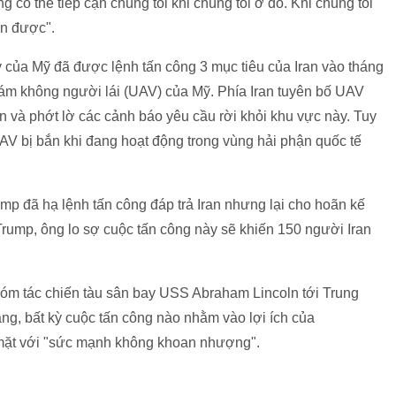
g có thể tiếp cận chúng tôi khi chúng tôi ở đó. Khi chúng tôi
ận được".
y của Mỹ đã được lệnh tấn công 3 mục tiêu của Iran vào tháng
ám không người lái (UAV) của Mỹ. Phía Iran tuyên bố UAV
 và phớt lờ các cảnh báo yêu cầu rời khỏi khu vực này. Tuy
AV bị bắn khi đang hoạt động trong vùng hải phận quốc tế
p đã hạ lệnh tấn công đáp trả Iran nhưng lại cho hoãn kế
Trump, ông lo sợ cuộc tấn công này sẽ khiến 150 người Iran
óm tác chiến tàu sân bay USS Abraham Lincoln tới Trung
ằng, bất kỳ cuộc tấn công nào nhằm vào lợi ích của
mặt với "sức mạnh không khoan nhượng".