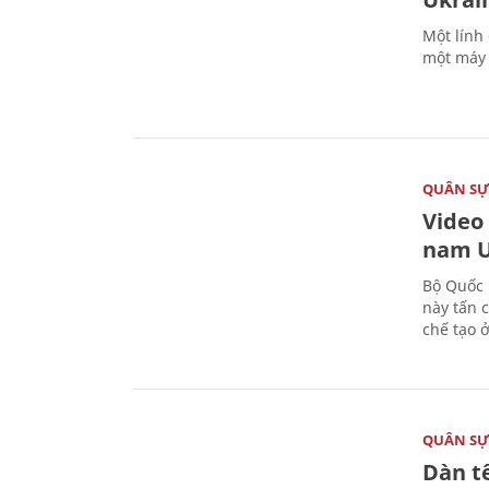
Một lính
một máy 
QUÂN S
Video
nam U
Bộ Quốc 
này tấn 
chế tạo 
QUÂN S
Dàn t