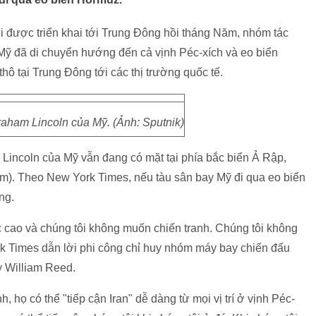
i được triển khai tới Trung Đông hồi tháng Năm, nhóm tác
ỹ đã di chuyển hướng đến cả vịnh Péc-xích và eo biển
ô tại Trung Đông tới các thị trường quốc tế.
aham Lincoln của Mỹ. (Ảnh: Sputnik)
 Lincoln của Mỹ vẫn đang có mặt tại phía bắc biển Ả Rập,
m). Theo New York Times, nếu tàu sân bay Mỹ đi qua eo biển
ng.
 cao và chúng tôi không muốn chiến tranh. Chúng tôi không
rk Times dẫn lời phi công chỉ huy nhóm máy bay chiến đấu
y William Reed.
, họ có thể "tiếp cận Iran" dễ dàng từ mọi vị trí ở vịnh Péc-