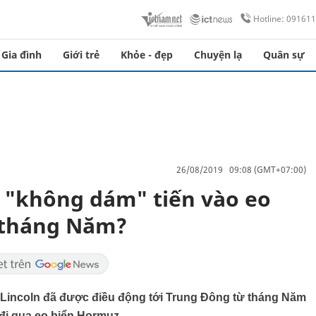
Hotline: 09161
Gia đình
Giới trẻ
Khỏe - đẹp
Chuyện lạ
Quân sự
26/08/2019 09:08 (GMT+07:00)
ỹ "không dám" tiến vào eo
 tháng Năm?
Lincoln đã được điều động tới Trung Đông từ tháng Năm
đi qua eo biển Hormuz.