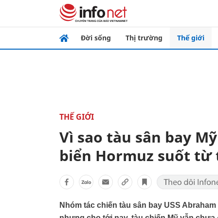
Đời sống
Thị trường
Thế giới
THẾ GIỚI
Vì sao tàu sân bay M
biển Hormuz suốt từ
Nhóm tác chiến tàu sân bay USS Abraham 
nhưng cho tới nay, tàu chiến Mỹ vẫn chưa 