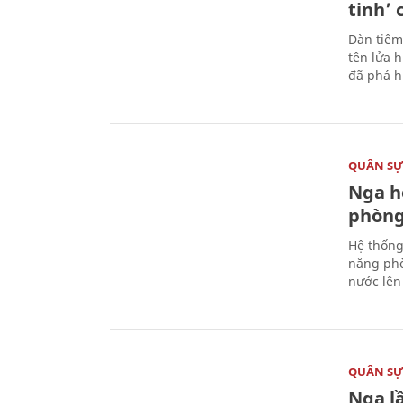
tinh’ 
Dàn tiêm
tên lửa 
đã phá h
QUÂN S
Nga h
phòng
Hệ thống
năng phò
nước lên 
QUÂN S
Nga l