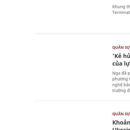
Khung th
Terminato
QUÂN S
'Kẻ h
của l
Nga đã p
phương t
nghệ bảo
trường đô
QUÂN S
Khoản
Ukrai