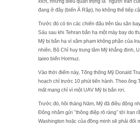
xích, nhưng điều quan trọng là "người Iran cũn
đang ở đây (biển Ả Rập), họ không thể tiếp c
Trước đó có tin các chiến đấu trên tàu sân ba
Sáu sau khi Tehran bắn hạ một máy bay do th
Mỹ bị bắn hạ vì xâm phạm không phận của Iran
nhiên, Bộ Chỉ huy trung tâm Mỹ khẳng định, U
tạieo biển Hormuz.
Vào thời điểm này, Tổng thống Mỹ Donald Trum
hoạch chỉ trước 10 phút tiến hành. Theo ông 
mất mạng chỉ vì một UAV Mỹ bị bắn rơi.
Trước đó, hồi tháng Năm, Mỹ đã điều động nh
Đông nhằm gửi "thông điệp rõ ràng" tới Iran r
Washington hoặc của đồng minh sẽ phải đối 