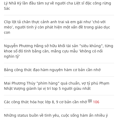
Lý Nhã Kỳ lần đầu tâm sự về người cha Liệt sĩ đặc công rừng
Sác
Clip lột tả chân thực cảnh anh trai và em gái như 'chó với
mèo', người tinh ý còn phát hiện một vấn đề trong giáo dục
con
Nguyễn Phương Hằng sở hữu khối tài sản "siêu khủng", từng
khoe sổ đỏ tính bằng cân, mắng cựu mẫu 'không có nổi
nghìn tỷ'
Bảng công thức đạo hàm nguyên hàm cơ bản cần nhớ
Mai Phương Thúy "phím hàng" quá chuẩn, vợ tỷ phú Phạm
Nhật Vượng giành lại vị trí top 5 người giàu nhất
Các công thức hóa học lớp 8, 9 cơ bản cần nhớ
106
Những status buồn về tình yêu, cuộc sống hàm ẩn nhiều ý