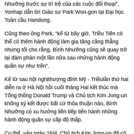
Nhưỡng trước sự trì trệ của các cuộc đối thoại”,
Yonhap dẫn lời Giáo sư Park Won-gon tại Đại học
Toàn cầu Handong.
Cũng theo ông Park, “kể từ bây giờ, Triều Tiên có
thể có thêm hành động làm gia tăng căng thẳng
nhưng tôi cho rằng, Bình Nhưỡng cũng sẽ quay trở
lại đàm phán một lần nữa sau những hành động
quân sự như trên”.
Kể từ sau hội nghịthượng đỉnh Mỹ - Triềulần thứ hai
diễn ra ở Hà Nội hồi cuối tháng Hai kết thúc mà
Tổng thống Donald Trump và Chủ tịch Kim Jong-un
không ký kết được bất cứ thỏa thuận nào, Bình
Nhưỡng có xu hướng liên tiếp tiến hành những
hành động quân sự cấp độ thấp.
Cụ thể, vào ngày 16/4, Chủ tịch Kim Jong-un đã có