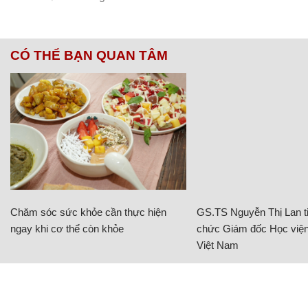
CÓ THỂ BẠN QUAN TÂM
Chăm sóc sức khỏe cần thực hiện
GS.TS Nguyễn Thị Lan ti
ngay khi cơ thể còn khỏe
chức Giám đốc Học viện
Việt Nam