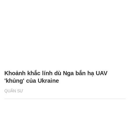
Khoảnh khắc lính dù Nga bắn hạ UAV
'khủng' của Ukraine
QUÂN SỰ