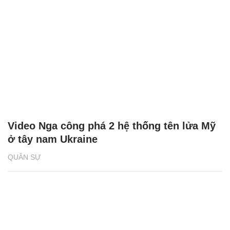
Video Nga công phá 2 hệ thống tên lửa Mỹ
ở tây nam Ukraine
QUÂN SỰ