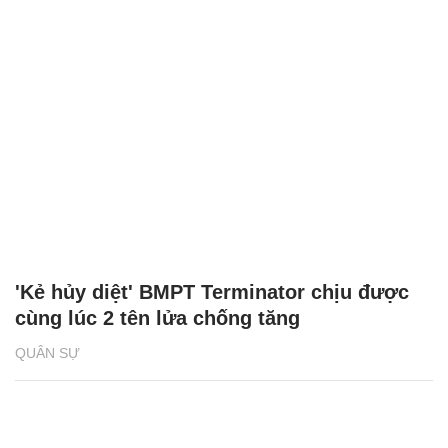
'Kẻ hủy diệt' BMPT Terminator chịu được
cùng lúc 2 tên lửa chống tăng
QUÂN SỰ