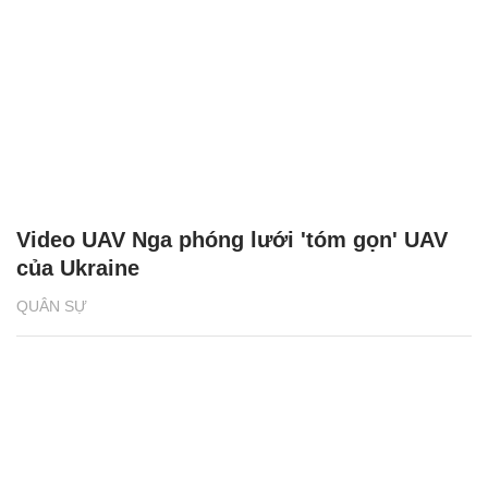
Video UAV Nga phóng lưới 'tóm gọn' UAV
của Ukraine
QUÂN SỰ