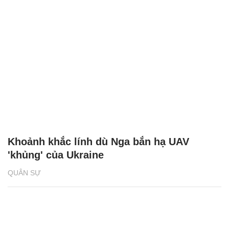
Khoảnh khắc lính dù Nga bắn hạ UAV
'khủng' của Ukraine
QUÂN SỰ