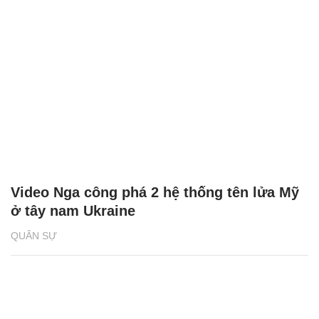
Video Nga công phá 2 hệ thống tên lửa Mỹ
ở tây nam Ukraine
QUÂN SỰ