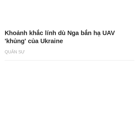
Khoảnh khắc lính dù Nga bắn hạ UAV
'khủng' của Ukraine
QUÂN SỰ