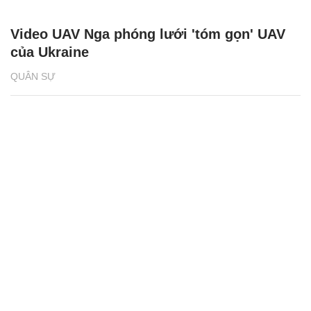
Video UAV Nga phóng lưới 'tóm gọn' UAV
của Ukraine
QUÂN SỰ