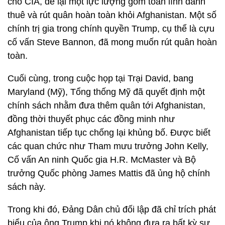
cho CIA, để lại một lực lượng gồm toàn lính đánh
thuê và rút quân hoàn toàn khỏi Afghanistan. Một số
chính trị gia trong chính quyền Trump, cụ thể là cựu
cố vấn Steve Bannon, đã mong muốn rút quân hoàn
toàn.
Cuối cùng, trong cuộc họp tại Trại David, bang
Maryland (Mỹ), Tổng thống Mỹ đã quyết định một
chính sách nhằm đưa thêm quân tới Afghanistan,
đồng thời thuyết phục các đồng minh như
Afghanistan tiếp tục chống lại khủng bố. Được biết
các quan chức như Tham mưu trưởng John Kelly,
Cố vấn An ninh Quốc gia H.R. McMaster và Bộ
trưởng Quốc phòng James Mattis đã ủng hộ chính
sách này.
Trong khi đó, Đảng Dân chủ đối lập đã chỉ trích phát
biểu của ông Trump khi nó không đưa ra bất kỳ sự