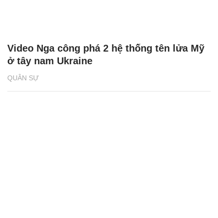
Video Nga công phá 2 hệ thống tên lửa Mỹ
ở tây nam Ukraine
QUÂN SỰ