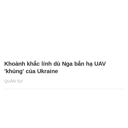
Khoảnh khắc lính dù Nga bắn hạ UAV
'khủng' của Ukraine
QUÂN SỰ