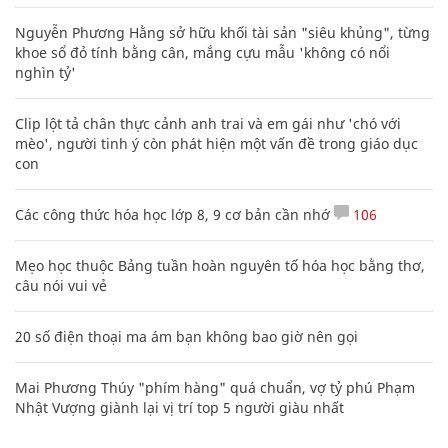
Nguyễn Phương Hằng sở hữu khối tài sản "siêu khủng", từng
khoe sổ đỏ tính bằng cân, mắng cựu mẫu 'không có nổi
nghìn tỷ'
Clip lột tả chân thực cảnh anh trai và em gái như 'chó với
mèo', người tinh ý còn phát hiện một vấn đề trong giáo dục
con
Các công thức hóa học lớp 8, 9 cơ bản cần nhớ
106
Mẹo học thuộc Bảng tuần hoàn nguyên tố hóa học bằng thơ,
câu nói vui vẻ
20 số điện thoại ma ám bạn không bao giờ nên gọi
Mai Phương Thúy "phím hàng" quá chuẩn, vợ tỷ phú Phạm
Nhật Vượng giành lại vị trí top 5 người giàu nhất