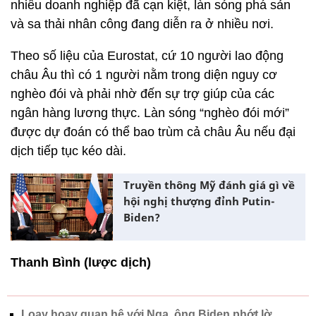
nhiều doanh nghiệp đã cạn kiệt, làn sóng phá sản
và sa thải nhân công đang diễn ra ở nhiều nơi.
Theo số liệu của Eurostat, cứ 10 người lao động
châu Âu thì có 1 người nằm trong diện nguy cơ
nghèo đói và phải nhờ đến sự trợ giúp của các
ngân hàng lương thực. Làn sóng “nghèo đói mới”
được dự đoán có thể bao trùm cả châu Âu nếu đại
dịch tiếp tục kéo dài.
Truyền thông Mỹ đánh giá gì về
hội nghị thượng đỉnh Putin-
Biden?
Thanh Bình (lược dịch)
Loay hoay quan hệ với Nga, ông Biden phớt lờ