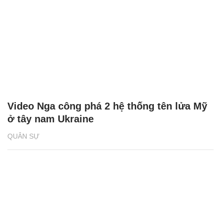
Video Nga công phá 2 hệ thống tên lửa Mỹ
ở tây nam Ukraine
QUÂN SỰ