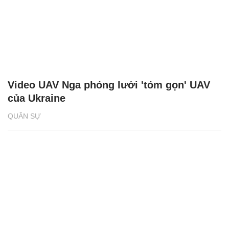
Video UAV Nga phóng lưới 'tóm gọn' UAV
của Ukraine
QUÂN SỰ