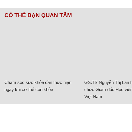
CÓ THỂ BẠN QUAN TÂM
Chăm sóc sức khỏe cần thực hiện
GS.TS Nguyễn Thị Lan ti
ngay khi cơ thể còn khỏe
chức Giám đốc Học viện
Việt Nam