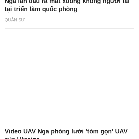
Nga lần đầu ra mắt xuồng không người lái
tại triển lãm quốc phòng
QUÂN SỰ
Video UAV Nga phóng lưới 'tóm gọn' UAV