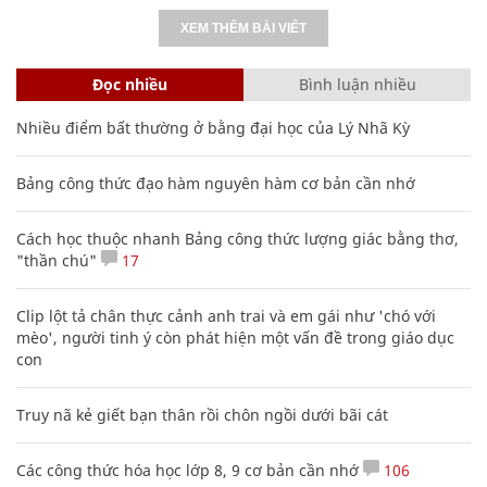
XEM THÊM BÀI VIẾT
Đọc nhiều
Bình luận nhiều
Nhiều điểm bất thường ở bằng đại học của Lý Nhã Kỳ
Bảng công thức đạo hàm nguyên hàm cơ bản cần nhớ
Cách học thuộc nhanh Bảng công thức lượng giác bằng thơ,
"thần chú"
17
Clip lột tả chân thực cảnh anh trai và em gái như 'chó với
mèo', người tinh ý còn phát hiện một vấn đề trong giáo dục
con
Truy nã kẻ giết bạn thân rồi chôn ngồi dưới bãi cát
Các công thức hóa học lớp 8, 9 cơ bản cần nhớ
106