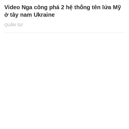
Video Nga công phá 2 hệ thống tên lửa Mỹ
ở tây nam Ukraine
QUÂN SỰ