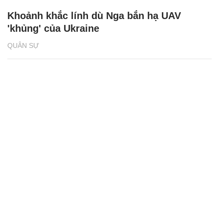
Khoảnh khắc lính dù Nga bắn hạ UAV
'khủng' của Ukraine
QUÂN SỰ