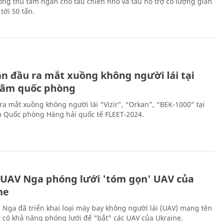
ng thủ tầm ngắn cho tàu chiến nhỏ và tàu hỗ trợ có lượng giãn
tới 50 tấn.
Ự
ần đầu ra mắt xuồng không người lái tại
 lãm quốc phòng
ra mắt xuồng không người lái “Vizir”, “Orkan”, “BEK-1000” tại
m Quốc phòng Hàng hải quốc tế FLEET-2024.
Ự
 UAV Nga phóng lưới 'tóm gọn' UAV của
ne
 Nga đã triển khai loại máy bay không người lái (UAV) mang tên
 có khả năng phóng lưới để "bắt" các UAV của Ukraine.