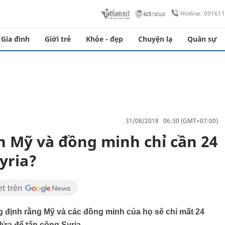
Hotline: 09161
Gia đình
Giới trẻ
Khỏe - đẹp
Chuyện lạ
Quân sự
31/08/2018 06:30 (GMT+07:00)
h Mỹ và đồng minh chỉ cần 24
yria?
g định rằng Mỹ và các đồng minh của họ sẽ chỉ mất 24
lửa để tấn công Syria.