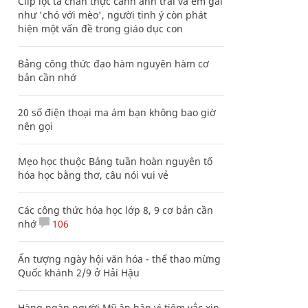
Clip lột tả chân thực cảnh anh trai và em gái
như 'chó với mèo', người tinh ý còn phát
hiện một vấn đề trong giáo dục con
Bảng công thức đạo hàm nguyên hàm cơ
bản cần nhớ
20 số điện thoại ma ám bạn không bao giờ
nên gọi
Mẹo học thuộc Bảng tuần hoàn nguyên tố
hóa học bằng thơ, câu nói vui vẻ
Các công thức hóa học lớp 8, 9 cơ bản cần
nhớ
106
Ấn tượng ngày hội văn hóa - thể thao mừng
Quốc khánh 2/9 ở Hải Hậu
Hàng ngàn người Mỹ ân hận vì tiêm vắc xin