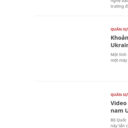
nghệ bảo
trường đô
QUÂN S
Khoản
Ukrai
Một lính
một máy 
QUÂN S
Video
nam U
Bộ Quốc 
này tấn 