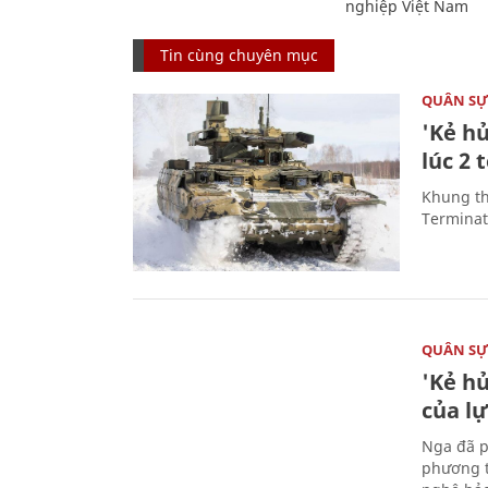
nghiệp Việt Nam
Tin cùng chuyên mục
QUÂN S
'Kẻ h
lúc 2 
Khung th
Terminato
QUÂN S
'Kẻ h
của l
Nga đã p
phương t