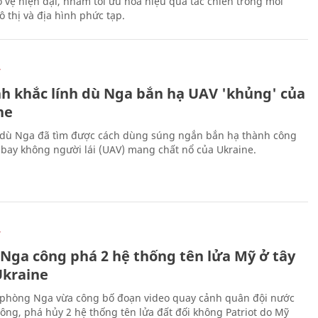
 vệ hiện đại, nhằm tối ưu hóa hiệu quả tác chiến trong môi
 thị và địa hình phức tạp.
Ự
h khắc lính dù Nga bắn hạ UAV 'khủng' của
ne
 dù Nga đã tìm được cách dùng súng ngắn bắn hạ thành công
bay không người lái (UAV) mang chất nổ của Ukraine.
Ự
 Nga công phá 2 hệ thống tên lửa Mỹ ở tây
kraine
phòng Nga vừa công bố đoạn video quay cảnh quân đội nước
công, phá hủy 2 hệ thống tên lửa đất đối không Patriot do Mỹ