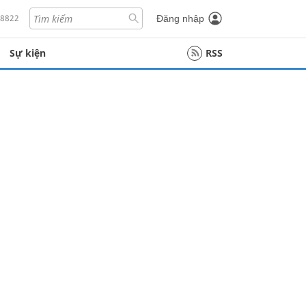
18822
Đăng nhập
Sự kiện
RSS