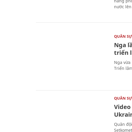
năng phò
nước lên 
QUÂN S
Nga l
triển
Nga vừa 
Triển lã
QUÂN S
Video
Ukrai
Quân đội
Setkomet