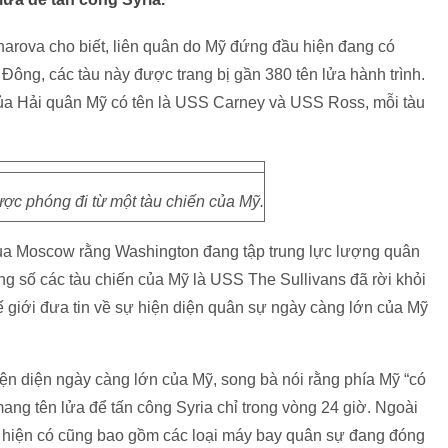
arova cho biết, liên quân do Mỹ đứng đầu hiện đang có
 Đông, các tàu này được trang bị gần 380 tên lửa hành trình.
 của Hải quân Mỹ có tên là USS Carney và USS Ross, mỗi tàu
c phóng đi từ một tàu chiến của Mỹ.
ủa Moscow rằng Washington đang tập trung lực lượng quân
ng số các tàu chiến của Mỹ là USS The Sullivans đã rời khỏi
hế giới đưa tin về sự hiện diện quân sự ngày càng lớn của Mỹ
n diện ngày càng lớn của Mỹ, song bà nói rằng phía Mỹ “có
mang tên lửa để tấn công Syria chỉ trong vòng 24 giờ. Ngoài
nh hiện có cũng bao gồm các loại máy bay quân sự đang đóng