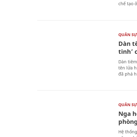
chế tạo 
QUÂN S
Dàn t
tinh’ 
Dàn tiêm
tên lửa 
đã phá h
QUÂN S
Nga h
phòng
Hệ thống