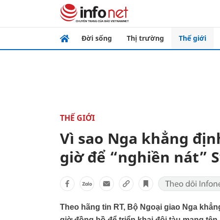
Đời sống
Thị trường
Thế giới
THẾ GIỚI
Vì sao Nga khẳng địn
giờ để “nghiền nát” S
Theo hãng tin RT, Bộ Ngoại giao Nga khẳn
giờ đồng hồ để triển khai đội tàu mang tên 