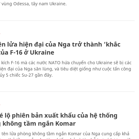
ở vùng Odessa, tây nam Ukraine.
Ự
ên lửa hiện đại của Nga trở thành ‘khắc
của F-16 ở Ukraine
 kích F-16 mà các nước NATO hứa chuyển cho Ukraine sẽ bị các
hiện đại của Nga săn lùng, và tiêu diệt giống như cuộc tấn công
ủy 5 chiếc Su-27 gần đây.
Ự
é lộ phiên bản xuất khẩu của hệ thống
 không tầm ngắn Komar
 tên lửa phòng không tầm ngắn Komar của Nga cung cấp khả