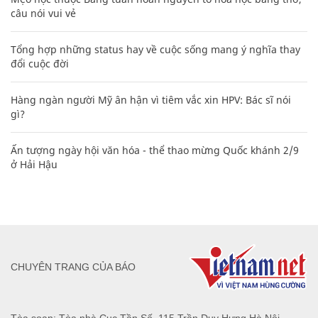
câu nói vui vẻ
Tổng hợp những status hay về cuộc sống mang ý nghĩa thay
đổi cuộc đời
Hàng ngàn người Mỹ ân hận vì tiêm vắc xin HPV: Bác sĩ nói
gì?
Ấn tượng ngày hội văn hóa - thể thao mừng Quốc khánh 2/9
ở Hải Hậu
CHUYÊN TRANG CỦA BÁO
Tòa soạn: Tòa nhà Cục Tần Số, 115 Trần Duy Hưng Hà Nội