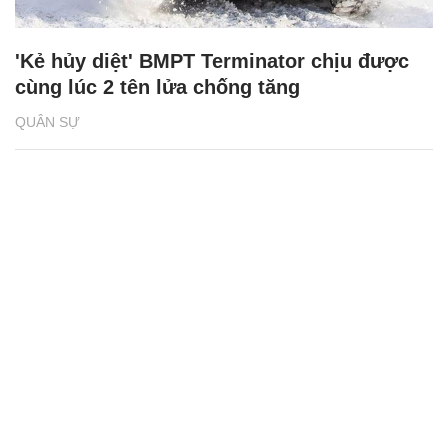
'Kẻ hủy diệt' BMPT Terminator chịu được
cùng lúc 2 tên lửa chống tăng
QUÂN SỰ