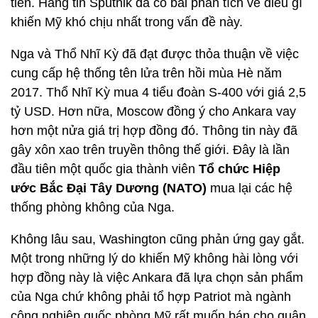
tiên. Hãng tin Sputnik đã có bài phân tích về điều gì
khiến Mỹ khó chịu nhất trong vấn đề này.
Nga và Thổ Nhĩ Kỳ đã đạt được thỏa thuận về việc
cung cấp hệ thống tên lửa trên hồi mùa Hè năm
2017. Thổ Nhĩ Kỳ mua 4 tiểu đoàn S-400 với giá 2,5
tỷ USD. Hơn nữa, Moscow đồng ý cho Ankara vay
hơn một nửa giá trị hợp đồng đó. Thông tin này đã
gây xôn xao trên truyền thông thế giới. Đây là lần
đầu tiên một quốc gia thành viên
Tổ chức Hiệp
ước Bắc Đại Tây Dương (NATO)
mua lại các hệ
thống phòng không của Nga.
Không lâu sau, Washington cũng phản ứng gay gắt.
Một trong những lý do khiến Mỹ không hài lòng với
hợp đồng này là việc Ankara đã lựa chọn sản phẩm
của Nga chứ không phải tổ hợp Patriot mà ngành
công nghiệp quốc phòng Mỹ rất muốn bán cho quân