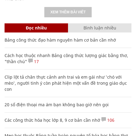
XEM THÊM BÀI VIẾT
Đọc nhiều
Bình luận nhiều
Bảng công thức đạo hàm nguyên hàm cơ bản cần nhớ
Cách học thuộc nhanh Bảng công thức lượng giác bằng thơ,
"thần chú"
17
Clip lột tả chân thực cảnh anh trai và em gái như 'chó với
mèo', người tinh ý còn phát hiện một vấn đề trong giáo dục
con
20 số điện thoại ma ám bạn không bao giờ nên gọi
Các công thức hóa học lớp 8, 9 cơ bản cần nhớ
106
Mẹo học thuộc Bảng tuần hoàn nguyên tố hóa học bằng thơ,