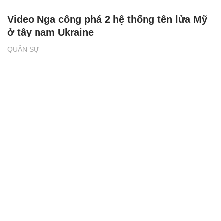
Video Nga công phá 2 hệ thống tên lửa Mỹ
ở tây nam Ukraine
QUÂN SỰ