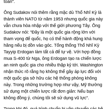
toàn".
Ông Sudakov nói thêm rằng mặc dù Thổ Nhĩ Kỳ là
thành viên NATO từ năm 1953 nhưng quốc gia này
vẫn chưa hòa nhập với thế giới phương Tây. Ông
Sudakov nói: "Đây là một quốc gia rộng lớn với
tham vọng đế quốc, họ có thể hành động khá hung
hăng nếu bị dồn vào góc. Tổng thống Thổ Nhĩ Kỳ
Tayyip Erdogan làm tất cả để tự vệ. Với hợp đồng
mua S-400 từ Nga, ông Erdogan tạo ra chiến lược
an ninh quốc gia cho nhiều thập kỷ tới. Washington
nhận thức rõ rằng họ không thể gây áp lực đối với
một quốc gia sở hữu các hệ thống phòng không
này. Trong những trường hợp như vậy, Mỹ thường
sử dụng một chiến lược rất đơn giản: Nếu bạn
không đồng ý, chúng tôi sẽ sử dụng vũ lực".
Trong khi đó, quá trình chuẩn bị vận chuyển các hệ