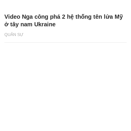
Video Nga công phá 2 hệ thống tên lửa Mỹ
ở tây nam Ukraine
QUÂN SỰ