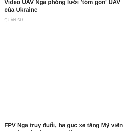
Video UAV Nga phóng lưới 'tóm gọn' UAV
của Ukraine
QUÂN SỰ
FPV Nga truy đuổi, hạ gục xe tăng Mỹ viện