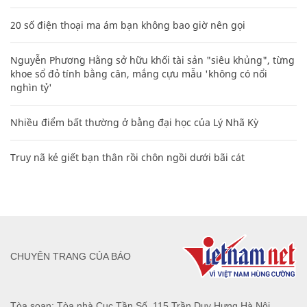
20 số điện thoại ma ám bạn không bao giờ nên gọi
Nguyễn Phương Hằng sở hữu khối tài sản "siêu khủng", từng
khoe sổ đỏ tính bằng cân, mắng cựu mẫu 'không có nổi
nghìn tỷ'
Nhiều điểm bất thường ở bằng đại học của Lý Nhã Kỳ
Truy nã kẻ giết bạn thân rồi chôn ngồi dưới bãi cát
CHUYÊN TRANG CỦA BÁO
Tòa soạn: Tòa nhà Cục Tần Số, 115 Trần Duy Hưng Hà Nội