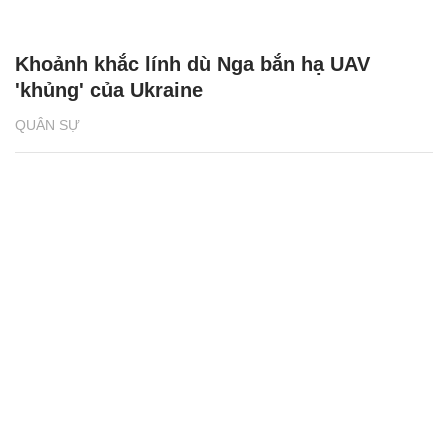
Khoảnh khắc lính dù Nga bắn hạ UAV
'khủng' của Ukraine
QUÂN SỰ