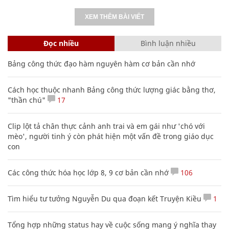
XEM THÊM BÀI VIẾT
Đọc nhiều
Bình luận nhiều
Bảng công thức đạo hàm nguyên hàm cơ bản cần nhớ
Cách học thuộc nhanh Bảng công thức lượng giác bằng thơ,
"thần chú"
17
Clip lột tả chân thực cảnh anh trai và em gái như 'chó với
mèo', người tinh ý còn phát hiện một vấn đề trong giáo dục
con
Các công thức hóa học lớp 8, 9 cơ bản cần nhớ
106
Tìm hiểu tư tưởng Nguyễn Du qua đoạn kết Truyện Kiều
1
Tổng hợp những status hay về cuộc sống mang ý nghĩa thay