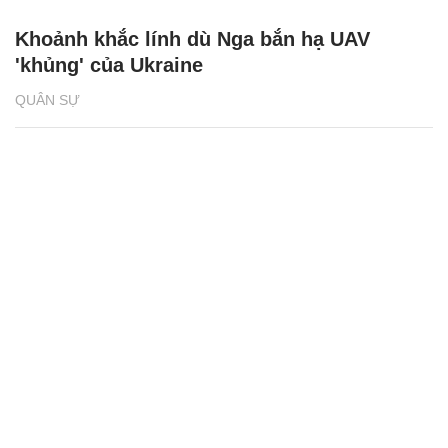
Khoảnh khắc lính dù Nga bắn hạ UAV
'khủng' của Ukraine
QUÂN SỰ