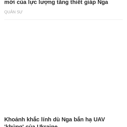
mới của lực lượng tăng thiết giáp Nga
QUÂN SỰ
Khoảnh khắc lính dù Nga bắn hạ UAV
'khủng' của Ukraine