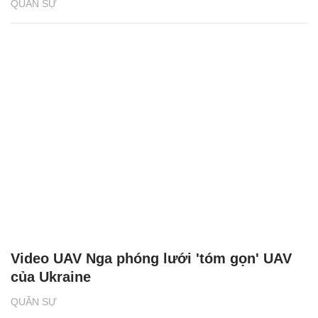
QUÂN SỰ
Video UAV Nga phóng lưới 'tóm gọn' UAV
của Ukraine
QUÂN SỰ