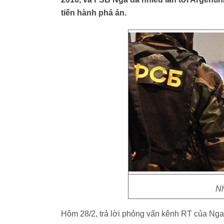
tiến hành phá án.
Nh
Hôm 28/2, trả lời phỏng vấn kênh RT của Nga, B