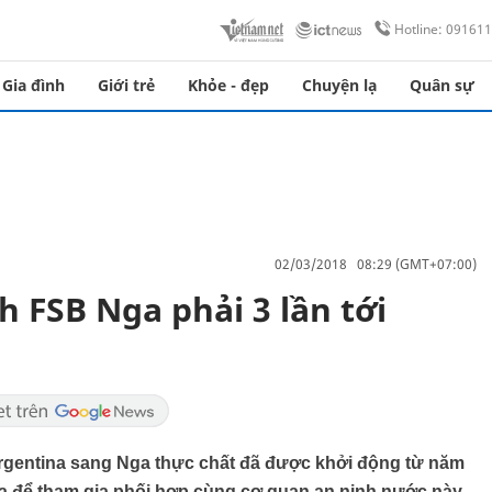
Hotline: 09161
Gia đình
Giới trẻ
Khỏe - đẹp
Chuyện lạ
Quân sự
02/03/2018 08:29 (GMT+07:00)
h FSB Nga phải 3 lần tới
Argentina sang Nga thực chất đã được khởi động từ năm
na để tham gia phối hợp cùng cơ quan an ninh nước này