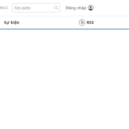
18822
Đăng nhập
Sự kiện
RSS