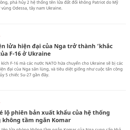
công, phá hủy 2 hệ thống tên lửa đất đối không Patriot do Mỹ
ở vùng Odessa, tây nam Ukraine.
Ự
ên lửa hiện đại của Nga trở thành ‘khắc
của F-16 ở Ukraine
 kích F-16 mà các nước NATO hứa chuyển cho Ukraine sẽ bị các
hiện đại của Nga săn lùng, và tiêu diệt giống như cuộc tấn công
ủy 5 chiếc Su-27 gần đây.
Ự
é lộ phiên bản xuất khẩu của hệ thống
 không tầm ngắn Komar
 tên lửa phòng không tầm ngắn Komar của Nga cung cấp khả