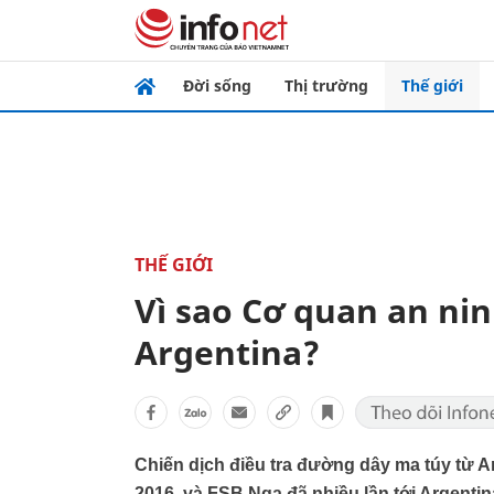
Đời sống
Thị trường
Thế giới
THẾ GIỚI
Vì sao Cơ quan an nin
Argentina?
Chiến dịch điều tra đường dây ma túy từ 
2016, và FSB Nga đã nhiều lần tới Argenti