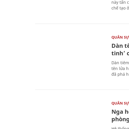
này tấn 
chế tạo 
QUÂN S
Dàn t
tinh’ 
Dàn tiêm
tên lửa 
đã phá h
QUÂN S
Nga h
phòng
Hệ thống