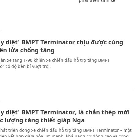
phát triển sinh kế
Ự
ủy diệt' BMPT Terminator chịu được cùng
tên lửa chống tăng
ân xe tăng T-90 khiến xe chiến đấu hỗ trợ tăng BMPT
r có độ bền bỉ vượt trội.
Ự
ủy diệt' BMPT Terminator, lá chắn thép mới
ực lượng tăng thiết giáp Nga
hát triển dòng xe chiến đấu hỗ trợ tăng BMPT Terminator – một
iện kết hợp giữa hỏa lực mạnh, khả năng cơ động cao và công