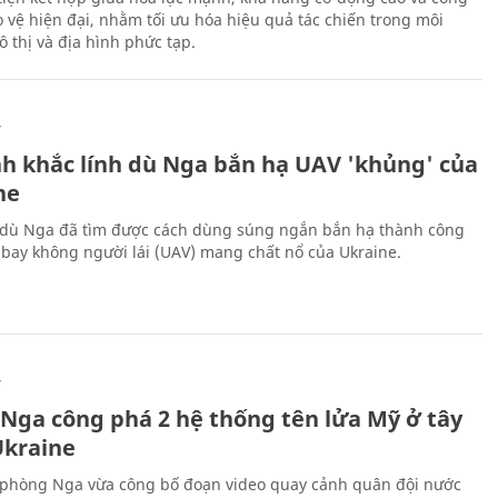
 vệ hiện đại, nhằm tối ưu hóa hiệu quả tác chiến trong môi
 thị và địa hình phức tạp.
Ự
h khắc lính dù Nga bắn hạ UAV 'khủng' của
ne
 dù Nga đã tìm được cách dùng súng ngắn bắn hạ thành công
bay không người lái (UAV) mang chất nổ của Ukraine.
Ự
 Nga công phá 2 hệ thống tên lửa Mỹ ở tây
kraine
phòng Nga vừa công bố đoạn video quay cảnh quân đội nước