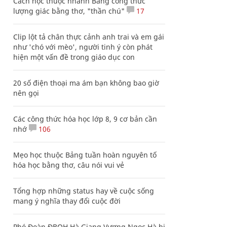
Cách học thuộc nhanh Bảng công thức
lượng giác bằng thơ, "thần chú"
17
Clip lột tả chân thực cảnh anh trai và em gái
như 'chó với mèo', người tinh ý còn phát
hiện một vấn đề trong giáo dục con
20 số điện thoại ma ám bạn không bao giờ
nên gọi
Các công thức hóa học lớp 8, 9 cơ bản cần
nhớ
106
Mẹo học thuộc Bảng tuần hoàn nguyên tố
hóa học bằng thơ, câu nói vui vẻ
Tổng hợp những status hay về cuộc sống
mang ý nghĩa thay đổi cuộc đời
Phó Đoàn ĐBQH Hà Giang Vương Ngọc Hà bị