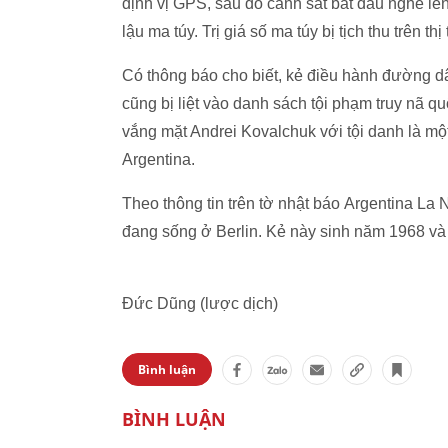
định vị GPS, sau đó cảnh sát bắt đầu nghe l
lậu ma túy. Trị giá số ma túy bị tịch thu trên 
Có thông báo cho biết, kẻ điều hành đường dâ
cũng bị liệt vào danh sách tội phạm truy nã q
vắng mặt Andrei Kovalchuk với tội danh là mộ
Argentina.
Theo thông tin trên tờ nhật báo Argentina La N
đang sống ở Berlin. Kẻ này sinh năm 1968 và
Đức Dũng (lược dịch)
Bình luận