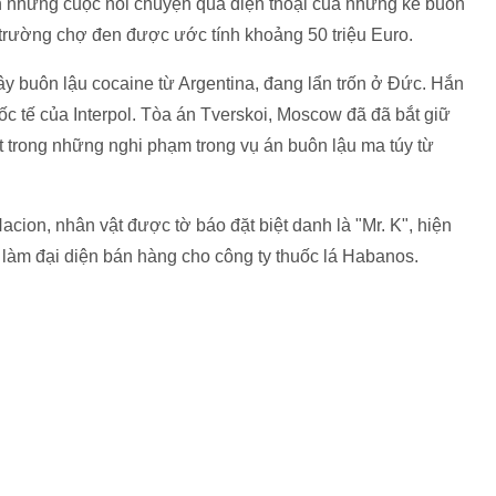
én những cuộc nói chuyện qua điện thoại của những kẻ buôn
thị trường chợ đen được ước tính khoảng 50 triệu Euro.
y buôn lậu cocaine từ Argentina, đang lẩn trốn ở Đức. Hắn
uốc tế của Interpol. Tòa án Tverskoi, Moscow đã đã bắt giữ
t trong những nghi phạm trong vụ án buôn lậu ma túy từ
acion, nhân vật được tờ báo đặt biệt danh là "Mr. K", hiện
 làm đại diện bán hàng cho công ty thuốc lá Habanos.