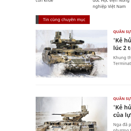
còn khỏe
đốc Học viện Nông
nghiệp Việt Nam
Tin cùng chuyên mục
QUÂN S
'Kẻ h
lúc 2 
Khung th
Terminato
QUÂN S
'Kẻ h
của l
Nga đã p
phương t