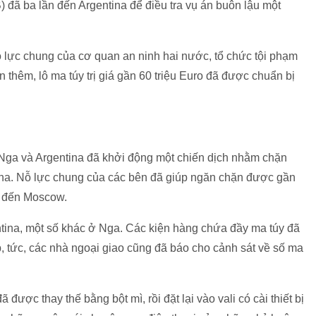
đã ba lần đến Argentina để điều tra vụ án buôn lậu một
 lực chung của cơ quan an ninh hai nước, tổ chức tội phạm
in thêm, lô ma túy trị giá gần 60 triệu Euro đã được chuẩn bị
Nga và Argentina đã khởi động một chiến dịch nhằm chặn
na. Nỗ lực chung của các bên đã giúp ngăn chặn được gần
s đến Moscow.
ntina, một số khác ở Nga. Các kiện hàng chứa đầy ma túy đã
, tức, các nhà ngoại giao cũng đã báo cho cảnh sát về số ma
 được thay thế bằng bột mì, rồi đặt lại vào vali có cài thiết bị