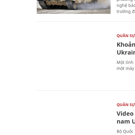
nghệ bảo
trường đô
QUÂN S
Khoản
Ukrai
Một lính
một máy 
QUÂN S
Video
nam U
Bộ Quốc 