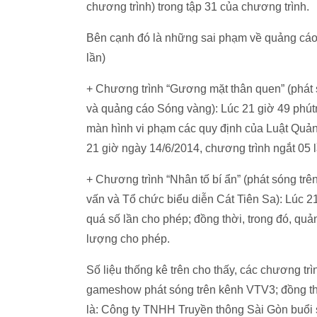
chương trình) trong tập 31 của chương trình.
Bên cạnh đó là những sai phạm về quảng cáo:
lần)
+ Chương trình “Gương mặt thân quen” (phát s
và quảng cáo Sóng vàng): Lúc 21 giờ 49 phú
màn hình vi phạm các quy định của Luật Quả
21 giờ ngày 14/6/2014, chương trình ngắt 05 
+ Chương trình “Nhân tố bí ẩn” (phát sóng tr
vấn và Tổ chức biểu diễn Cát Tiên Sa): Lúc 2
quá số lần cho phép; đồng thời, trong đó, quả
lượng cho phép.
Số liệu thống kê trên cho thấy, các chương trì
gameshow phát sóng trên kênh VTV3; đồng thời
là: Công ty TNHH Truyền thông Sài Gòn buổi 