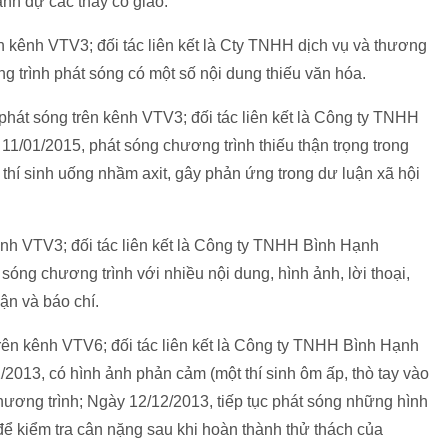
nh dự các thầy cô giáo.
rên kênh VTV3; đối tác liên kết là Cty TNHH dịch vụ và thương
g trình phát sóng có một số nội dung thiếu văn hóa.
phát sóng trên kênh VTV3; đối tác liên kết là Công ty TNHH
11/01/2015, phát sóng chương trình thiếu thận trọng trong
ố thí sinh uống nhầm axit, gây phản ứng trong dư luận xã hội
ênh VTV3; đối tác liên kết là Công ty TNHH Bình Hạnh
sóng chương trình với nhiều nội dung, hình ảnh, lời thoại,
ận và báo chí.
rên kênh VTV6; đối tác liên kết là Công ty TNHH Bình Hạnh
/2013, có hình ảnh phản cảm (một thí sinh ôm ấp, thò tay vào
chương trình; Ngày 12/12/2013, tiếp tục phát sóng những hình
 để kiểm tra cân nặng sau khi hoàn thành thử thách của