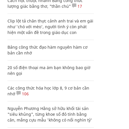
Cách học thuộc nhanh Bảng công thức
lượng giác bằng thơ, "thần chú"
17
Clip lột tả chân thực cảnh anh trai và em gái
như 'chó với mèo', người tinh ý còn phát
hiện một vấn đề trong giáo dục con
Bảng công thức đạo hàm nguyên hàm cơ
bản cần nhớ
20 số điện thoại ma ám bạn không bao giờ
nên gọi
Các công thức hóa học lớp 8, 9 cơ bản cần
nhớ
106
Nguyễn Phương Hằng sở hữu khối tài sản
"siêu khủng", từng khoe sổ đỏ tính bằng
cân, mắng cựu mẫu 'không có nổi nghìn tỷ'