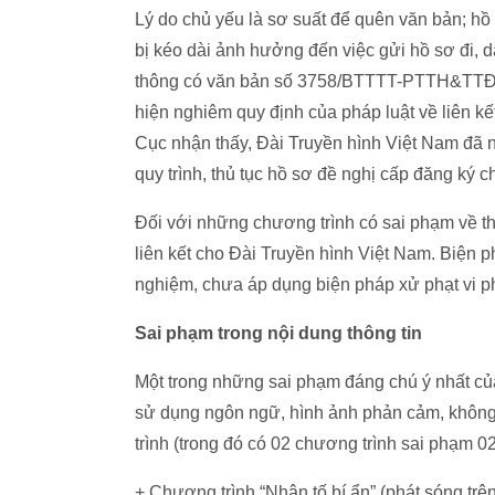
Lý do chủ yếu là sơ suất để quên văn bản; hồ 
bị kéo dài ảnh hưởng đến việc gửi hồ sơ đi, d
thông có văn bản số 3758/BTTTT-PTTH&TTĐT 
hiện nghiêm quy định của pháp luật về liên kết 
Cục nhận thấy, Đài Truyền hình Việt Nam đã n
quy trình, thủ tục hồ sơ đề nghị cấp đăng ký c
Đối với những chương trình có sai phạm về t
liên kết cho Đài Truyền hình Việt Nam. Biện p
nghiệm, chưa áp dụng biện pháp xử phạt vi 
Sai phạm trong nội dung thông tin
Một trong những sai phạm đáng chú ý nhất của 
sử dụng ngôn ngữ, hình ảnh phản cảm, không
trình (trong đó có 02 chương trình sai phạm 02
​+ Chương trình “Nhân tố bí ẩn” (phát sóng tr