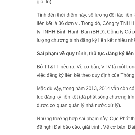
giải trí).
Tính đến thời điểm này, số lượng đối tác liên
liên kết là 36 đơn vị. Trong đó, Công ty TNH
ty TNHH Bình Hạnh Đan (BHD), Công ty Cổ phầ
lượng chương trình đăng ký liên kết nhiều nhấ
Sai phạm về quy trình, thủ tục đăng ký liên
Bộ TT&TT nêu rõ: Về cơ bản, VTV là một trong
việc đăng ký liên kết theo quy định của Thôn
Mặc dù vậy, trong năm 2013, 2014 vẫn còn có 
tục đăng ký liên kết (đã phát sóng chương trình
được cơ quan quản lý nhà nước xử lý).
Những trường hợp sai phạm này, Cục Phát than
đề nghị Đài báo cáo, giải trình. Về cơ bản, Đài