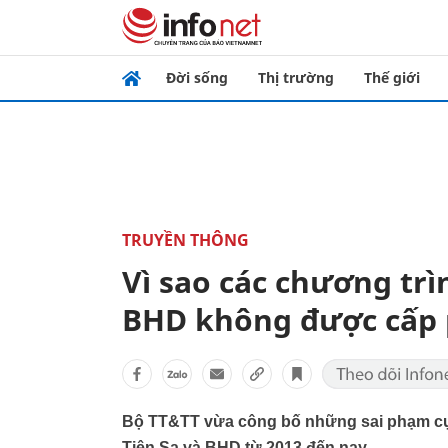
Đời sống
Thị trường
Thế giới
TRUYỀN THÔNG
Vì sao các chương trìn
BHD không được cấp
Bộ TT&TT vừa công bố những sai phạm cụ t
Tiên Sa và BHD từ 2013 đến nay.