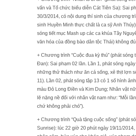
vấn và Tổ chức biểu diễn Cát Tiên Sa): Sai ph
30/3/2014, có nội dung thí sinh của chương trì
sinh Huyền Minh thực chất là ca sỹ Anh Thúy)
sóng tiết mục Mash up các ca khúa Tây Nguy
văn hóa của đồng bào dân tộc Thái) không đún
+ Chương trình “Cuộc đua kỳ thú” (phát sóng 
Đan): Sai phạm 02 lần. Lần 1, phát sóng ngà
những thử thách như ăn cá sống, xẻ thịt lợn s
11). Lần 02, phát sóng tập 13 có 1 số hình ảnh
màu Đỏ Long Điền và Kim Dung; Nhân vật nữ K
lẽ nặng nề đối với nhân vật nam như: “Mỗi lầ
chứ không phải chó”).
+ Chương trình “Quà tặng cuộc sống” (phát són
Sunrise): lúc 22 giờ 20 phút ngày 19/11/2014