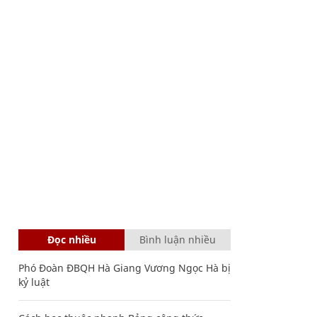
Đọc nhiều
Bình luận nhiều
Phó Đoàn ĐBQH Hà Giang Vương Ngọc Hà bị
kỷ luật