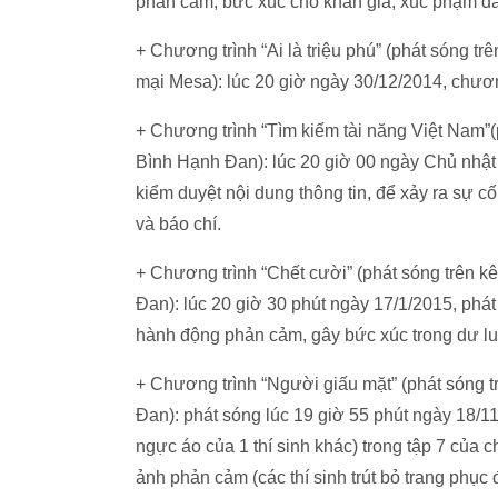
phản cảm, bức xúc cho khán giả, xúc phạm da
+ Chương trình “Ai là triệu phú” (phát sóng t
mại Mesa): lúc 20 giờ ngày 30/12/2014, chươn
+ Chương trình “Tìm kiếm tài năng Việt Nam”(
Bình Hạnh Đan): lúc 20 giờ 00 ngày Chủ nhật 
kiểm duyệt nội dung thông tin, để xảy ra sự c
và báo chí.
+ Chương trình “Chết cười” (phát sóng trên k
Đan): lúc 20 giờ 30 phút ngày 17/1/2015, phát 
hành động phản cảm, gây bức xúc trong dư lu
+ Chương trình “Người giấu mặt” (phát sóng t
Đan): phát sóng lúc 19 giờ 55 phút ngày 18/11
ngực áo của 1 thí sinh khác) trong tập 7 của 
ảnh phản cảm (các thí sinh trút bỏ trang phục