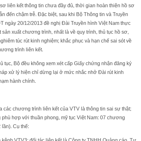
sơ liên kết thông tin chưa đầy đủ, thời gian hoàn thiện hồ sơ
ẫn đến chậm trễ. Đặc biệt, sau khi Bộ Thông tin và Truyền
ngày 20/12/2013 đề nghị Đài Truyền hình Việt Nam thực
sản xuất chương trình, nhất là về quy trình, thủ tục hồ sơ,
ghiêm túc rút kinh nghiệm; khắc phục và hạn chế sai sót về
hương trình liên kết.
hủ tục, Bộ đều không xem xét cấp Giấy chứng nhận đăng ký
háp xử lý hiện chỉ dừng lại ở mức nhắc nhở Đài rút kinh
phạm hành chính.
các chương trình liên kết của VTV là thông tin sai sự thật;
 phù hợp với thuần phong, mỹ tục Việt Nam: 07 chương
 lần). Cụ thể:
ên kênh VTV3; đối tác liên kết là Công ty TNHH Quảng cáo, Tư