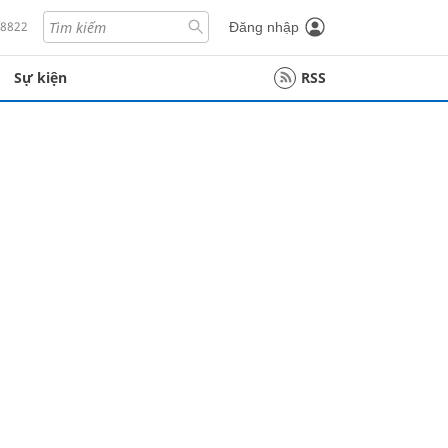
18822
Đăng nhập
Sự kiện
RSS