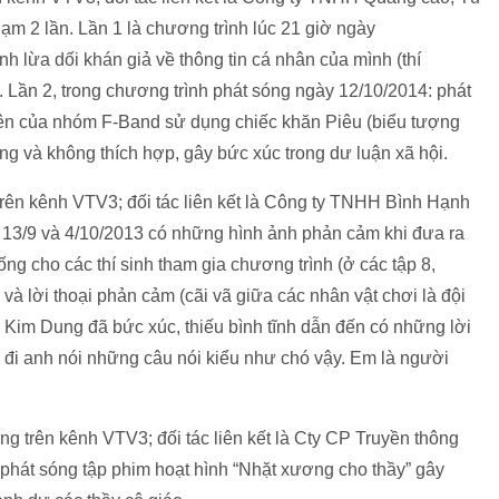
ạm 2 lần. Lần 1 là chương trình lúc 21 giờ ngày
nh lừa dối khán giả về thông tin cá nhân của mình (thí
. Lần 2, trong chương trình phát sóng ngày 12/10/2014: phát
ên của nhóm F-Band sử dụng chiếc khăn Piêu (biểu tượng
g và không thích hợp, gây bức xúc trong dư luận xã hội.
trên kênh VTV3; đối tác liên kết là Công ty TNHH Bình Hạnh
y 13/9 và 4/10/2013 có những hình ảnh phản cảm khi đưa ra
ống cho các thí sinh tham gia chương trình (ở các tập 8,
 và lời thoại phản cảm (cãi vã giữa các nhân vật chơi là đội
im Dung đã bức xúc, thiếu bình tĩnh dẫn đến có những lời
n đi anh nói những câu nói kiểu như chó vậy. Em là người
g trên kênh VTV3; đối tác liên kết là Cty CP Truyền thông
, phát sóng tập phim hoạt hình “Nhặt xương cho thầy” gây