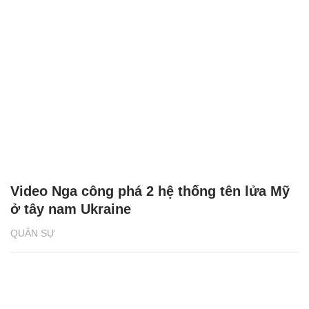
Video Nga công phá 2 hệ thống tên lửa Mỹ
ở tây nam Ukraine
QUÂN SỰ