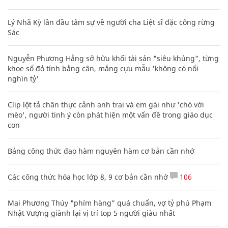
Lý Nhã Kỳ lần đầu tâm sự về người cha Liệt sĩ đặc công rừng
Sác
Nguyễn Phương Hằng sở hữu khối tài sản "siêu khủng", từng
khoe sổ đỏ tính bằng cân, mắng cựu mẫu 'không có nổi
nghìn tỷ'
Clip lột tả chân thực cảnh anh trai và em gái như 'chó với
mèo', người tinh ý còn phát hiện một vấn đề trong giáo dục
con
Bảng công thức đạo hàm nguyên hàm cơ bản cần nhớ
Các công thức hóa học lớp 8, 9 cơ bản cần nhớ
106
Mai Phương Thúy "phím hàng" quá chuẩn, vợ tỷ phú Phạm
Nhật Vượng giành lại vị trí top 5 người giàu nhất