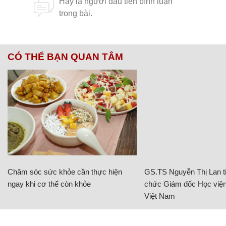
CÓ THỂ BẠN QUAN TÂM
Chăm sóc sức khỏe cần thực hiện
GS.TS Nguyễn Thị Lan ti
ngay khi cơ thể còn khỏe
chức Giám đốc Học viện
Việt Nam