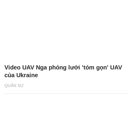
Video UAV Nga phóng lưới 'tóm gọn' UAV
của Ukraine
QUÂN SỰ