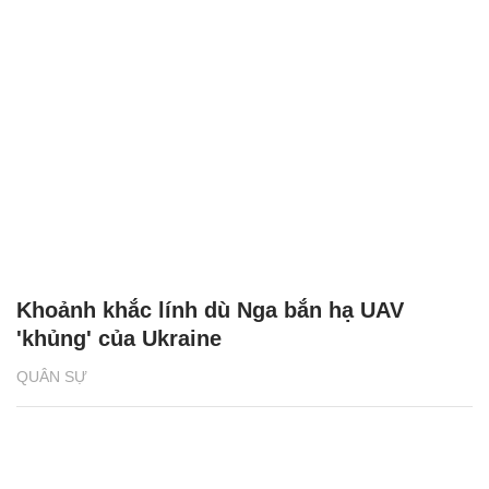
Khoảnh khắc lính dù Nga bắn hạ UAV
'khủng' của Ukraine
QUÂN SỰ