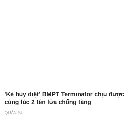
'Kẻ hủy diệt' BMPT Terminator chịu được
cùng lúc 2 tên lửa chống tăng
QUÂN SỰ