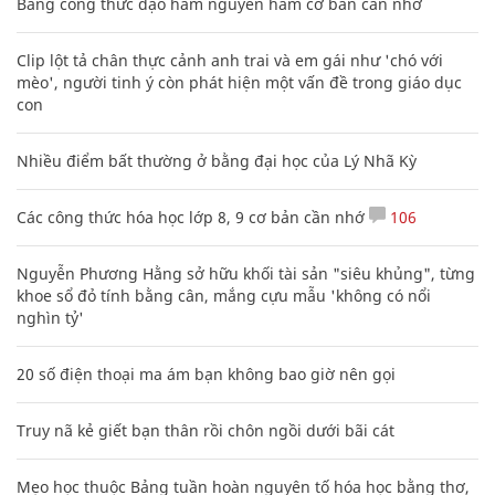
Bảng công thức đạo hàm nguyên hàm cơ bản cần nhớ
Clip lột tả chân thực cảnh anh trai và em gái như 'chó với
mèo', người tinh ý còn phát hiện một vấn đề trong giáo dục
con
Nhiều điểm bất thường ở bằng đại học của Lý Nhã Kỳ
Các công thức hóa học lớp 8, 9 cơ bản cần nhớ
106
Nguyễn Phương Hằng sở hữu khối tài sản "siêu khủng", từng
khoe sổ đỏ tính bằng cân, mắng cựu mẫu 'không có nổi
nghìn tỷ'
20 số điện thoại ma ám bạn không bao giờ nên gọi
Truy nã kẻ giết bạn thân rồi chôn ngồi dưới bãi cát
Mẹo học thuộc Bảng tuần hoàn nguyên tố hóa học bằng thơ,