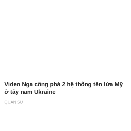
Video Nga công phá 2 hệ thống tên lửa Mỹ
ở tây nam Ukraine
QUÂN SỰ