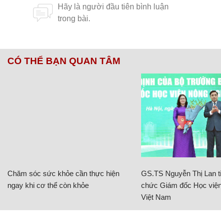
CÓ THỂ BẠN QUAN TÂM
Chăm sóc sức khỏe cần thực hiện
GS.TS Nguyễn Thị Lan ti
ngay khi cơ thể còn khỏe
chức Giám đốc Học viện
Việt Nam