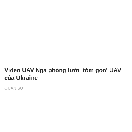
Video UAV Nga phóng lưới 'tóm gọn' UAV
của Ukraine
QUÂN SỰ