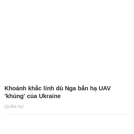
Khoảnh khắc lính dù Nga bắn hạ UAV
'khủng' của Ukraine
QUÂN SỰ