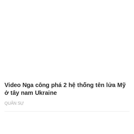
Video Nga công phá 2 hệ thống tên lửa Mỹ
ở tây nam Ukraine
QUÂN SỰ