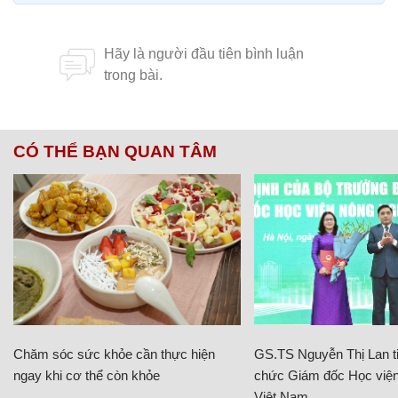
CÓ THỂ BẠN QUAN TÂM
Chăm sóc sức khỏe cần thực hiện
GS.TS Nguyễn Thị Lan ti
ngay khi cơ thể còn khỏe
chức Giám đốc Học viện
Việt Nam