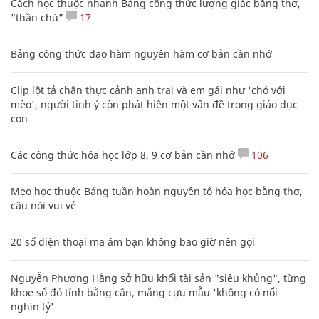
Cách học thuộc nhanh Bảng công thức lượng giác bằng thơ,
"thần chú"
17
Bảng công thức đạo hàm nguyên hàm cơ bản cần nhớ
Clip lột tả chân thực cảnh anh trai và em gái như 'chó với
mèo', người tinh ý còn phát hiện một vấn đề trong giáo dục
con
Các công thức hóa học lớp 8, 9 cơ bản cần nhớ
106
Mẹo học thuộc Bảng tuần hoàn nguyên tố hóa học bằng thơ,
câu nói vui vẻ
20 số điện thoại ma ám bạn không bao giờ nên gọi
Nguyễn Phương Hằng sở hữu khối tài sản "siêu khủng", từng
khoe sổ đỏ tính bằng cân, mắng cựu mẫu 'không có nổi
nghìn tỷ'