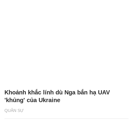
Khoảnh khắc lính dù Nga bắn hạ UAV
'khủng' của Ukraine
QUÂN SỰ