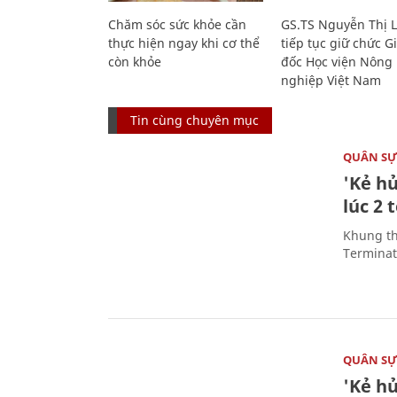
Chăm sóc sức khỏe cần
GS.TS Nguyễn Thị 
thực hiện ngay khi cơ thể
tiếp tục giữ chức 
còn khỏe
đốc Học viện Nông
nghiệp Việt Nam
Tin cùng chuyên mục
QUÂN S
'Kẻ h
lúc 2 
Khung th
Terminato
QUÂN S
'Kẻ h