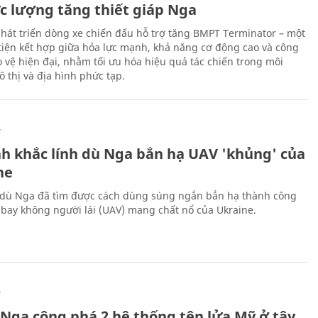
ực lượng tăng thiết giáp Nga
hát triển dòng xe chiến đấu hỗ trợ tăng BMPT Terminator – một
iện kết hợp giữa hỏa lực mạnh, khả năng cơ động cao và công
 vệ hiện đại, nhằm tối ưu hóa hiệu quả tác chiến trong môi
 thị và địa hình phức tạp.
Ự
h khắc lính dù Nga bắn hạ UAV 'khủng' của
ne
 dù Nga đã tìm được cách dùng súng ngắn bắn hạ thành công
bay không người lái (UAV) mang chất nổ của Ukraine.
Ự
 Nga công phá 2 hệ thống tên lửa Mỹ ở tây