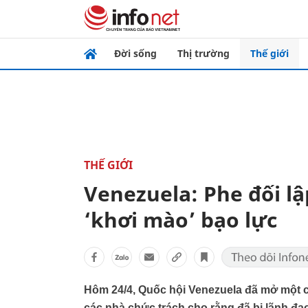
Đời sống
Thị trường
Thế giới
THẾ GIỚI
Venezuela: Phe đối lập
‘khơi mào’ bạo lực
Hôm 24/4, Quốc hội Venezuela đã mở một cu
các nhà chức trách cho rằng đã bị lãnh đạo