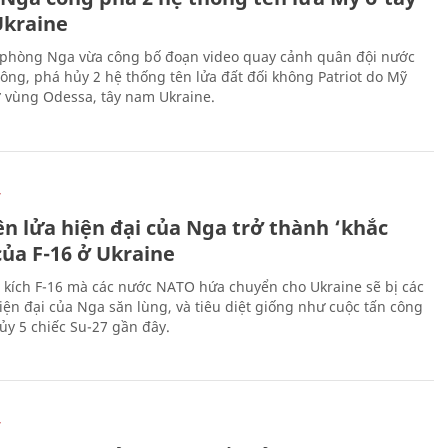
kraine
phòng Nga vừa công bố đoạn video quay cảnh quân đội nước
công, phá hủy 2 hệ thống tên lửa đất đối không Patriot do Mỹ
ở vùng Odessa, tây nam Ukraine.
Ự
ên lửa hiện đại của Nga trở thành ‘khắc
của F-16 ở Ukraine
 kích F-16 mà các nước NATO hứa chuyển cho Ukraine sẽ bị các
hiện đại của Nga săn lùng, và tiêu diệt giống như cuộc tấn công
ủy 5 chiếc Su-27 gần đây.
Ự