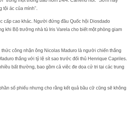
ười" trong một thông báo hôm 24/4. Carreno nói: "Sớm hay
g tội ác của mình".
chức cấp cao khác. Người đứng đầu Quốc hội Diosdado
rong khi Bộ trưởng nhà tù Iris Varela cho biết một phòng giam
 thức công nhận ông Nicolas Maduro là người chiến thắng
duro thắng với tỷ lệ sít sao trước đối thủ Henrique Capriles.
hiều bất thường, bao gồm cả việc đe dọa cử tri tại các trung
 phần số phiếu nhưng cho rằng kết quả bầu cữ cũng sẽ không