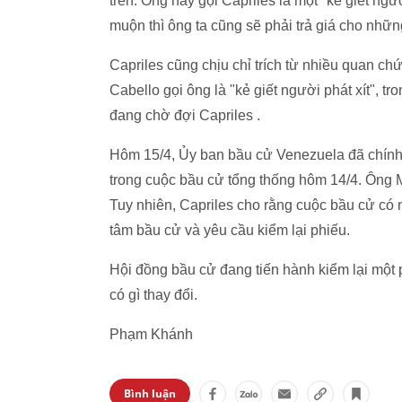
trên. Ông này gọi Capriles là một "kẻ giết ng
muộn thì ông ta cũng sẽ phải trả giá cho nhữn
Capriles cũng chịu chỉ trích từ nhiều quan 
Cabello gọi ông là "kẻ giết người phát xít", t
đang chờ đợi Capriles .
Hôm 15/4, Ủy ban bầu cử Venezuela đã chính
trong cuộc bầu cử tổng thống hôm 14/4. Ông Ma
Tuy nhiên, Capriles cho rằng cuộc bầu cử có n
tâm bầu cử và yêu cầu kiểm lại phiếu.
Hội đồng bầu cử đang tiến hành kiểm lại một
có gì thay đổi.
Phạm Khánh
Bình luận