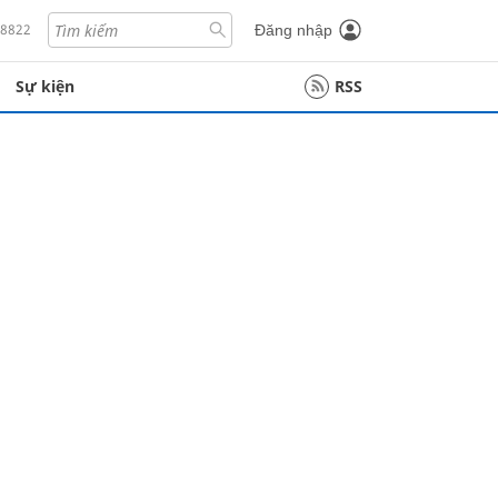
18822
Đăng nhập
Sự kiện
RSS