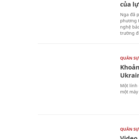
của l
Nga đã p
phương t
nghệ bảo
trường đô
QUÂN S
Khoản
Ukrai
Một lính
một máy 
QUÂN S
Video