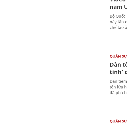
nam U
Bộ Quốc 
này tấn 
chế tạo 
QUÂN S
Dàn t
tinh’ 
Dàn tiêm
tên lửa 
đã phá h
QUÂN S