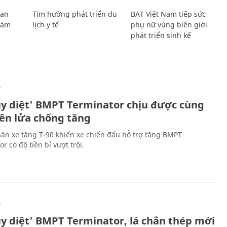
Lan
Tìm hướng phát triển du
BAT Việt Nam tiếp sức
Giám
lịch y tế
phụ nữ vùng biên giới
phát triển sinh kế
Ự
ủy diệt' BMPT Terminator chịu được cùng
tên lửa chống tăng
ân xe tăng T-90 khiến xe chiến đấu hỗ trợ tăng BMPT
r có độ bền bỉ vượt trội.
Ự
ủy diệt' BMPT Terminator, lá chắn thép mới