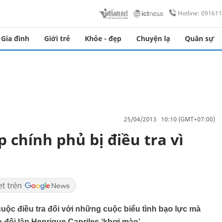
Hotline: 09161
Gia đình
Giới trẻ
Khỏe - đẹp
Chuyện lạ
Quân sự
25/04/2013 10:10 (GMT+07:00)
 chính phủ bị điều tra vì
ộc điều tra đối với những cuộc biểu tình bạo lực mà
 đối lập Henrique Capriles ‘khơi mào’.