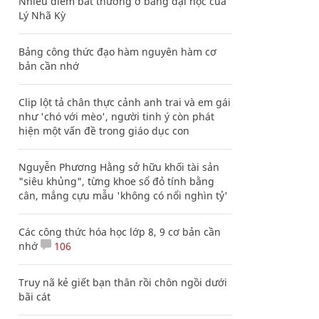
Nhiều điểm bất thường ở bằng đại học của
Lý Nhã Kỳ
Bảng công thức đạo hàm nguyên hàm cơ
bản cần nhớ
Clip lột tả chân thực cảnh anh trai và em gái
như 'chó với mèo', người tinh ý còn phát
hiện một vấn đề trong giáo dục con
Nguyễn Phương Hằng sở hữu khối tài sản
"siêu khủng", từng khoe sổ đỏ tính bằng
cân, mắng cựu mẫu 'không có nổi nghìn tỷ'
Các công thức hóa học lớp 8, 9 cơ bản cần
nhớ
106
Truy nã kẻ giết bạn thân rồi chôn ngồi dưới
bãi cát