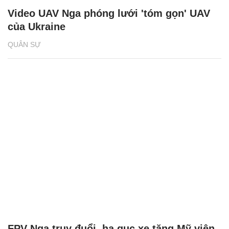
Video UAV Nga phóng lưới 'tóm gọn' UAV
của Ukraine
QUÂN SỰ
FPV Nga truy đuổi, hạ gục xe tăng Mỹ viện