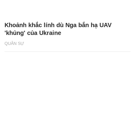
Khoảnh khắc lính dù Nga bắn hạ UAV
'khủng' của Ukraine
QUÂN SỰ