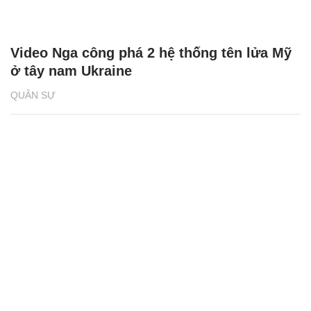
Video Nga công phá 2 hệ thống tên lửa Mỹ
ở tây nam Ukraine
QUÂN SỰ