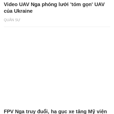
Video UAV Nga phóng lưới 'tóm gọn' UAV
của Ukraine
QUÂN SỰ
FPV Nga truy đuổi, hạ gục xe tăng Mỹ viện