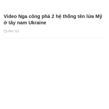
Video Nga công phá 2 hệ thống tên lửa Mỹ
ở tây nam Ukraine
QUÂN SỰ