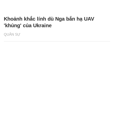
Khoảnh khắc lính dù Nga bắn hạ UAV
'khủng' của Ukraine
QUÂN SỰ