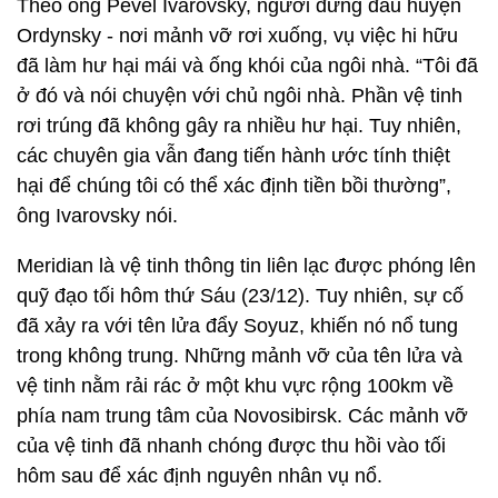
Theo ông Pevel Ivarovsky, người đứng đầu huyện
Ordynsky - nơi mảnh vỡ rơi xuống, vụ việc hi hữu
đã làm hư hại mái và ống khói của ngôi nhà. “Tôi đã
ở đó và nói chuyện với chủ ngôi nhà. Phần vệ tinh
rơi trúng đã không gây ra nhiều hư hại. Tuy nhiên,
các chuyên gia vẫn đang tiến hành ước tính thiệt
hại để chúng tôi có thể xác định tiền bồi thường”,
ông Ivarovsky nói.
Meridian là vệ tinh thông tin liên lạc được phóng lên
quỹ đạo tối hôm thứ Sáu (23/12). Tuy nhiên, sự cố
đã xảy ra với tên lửa đẩy Soyuz, khiến nó nổ tung
trong không trung. Những mảnh vỡ của tên lửa và
vệ tinh nằm rải rác ở một khu vực rộng 100km về
phía nam trung tâm của Novosibirsk. Các mảnh vỡ
của vệ tinh đã nhanh chóng được thu hồi vào tối
hôm sau để xác định nguyên nhân vụ nổ.