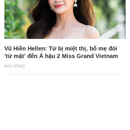
Vũ Hiền Hellen: Từ bị miệt thị, bố mẹ đòi
'từ mặt' đến Á hậu 2 Miss Grand Vietnam
ĐỜI SỐNG