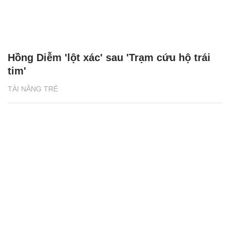
Hồng Diễm 'lột xác' sau 'Trạm cứu hộ trái
tim'
TÀI NĂNG TRẺ