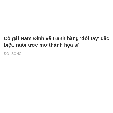
Cô gái Nam Định vẽ tranh bằng 'đôi tay' đặc
biệt, nuôi ước mơ thành họa sĩ
ĐỜI SỐNG