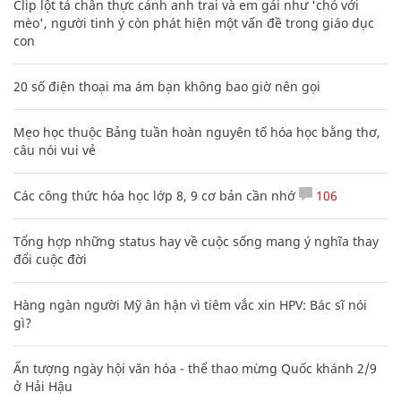
Clip lột tả chân thực cảnh anh trai và em gái như 'chó với
mèo', người tinh ý còn phát hiện một vấn đề trong giáo dục
con
20 số điện thoại ma ám bạn không bao giờ nên gọi
Mẹo học thuộc Bảng tuần hoàn nguyên tố hóa học bằng thơ,
câu nói vui vẻ
Các công thức hóa học lớp 8, 9 cơ bản cần nhớ
106
Tổng hợp những status hay về cuộc sống mang ý nghĩa thay
đổi cuộc đời
Hàng ngàn người Mỹ ân hận vì tiêm vắc xin HPV: Bác sĩ nói
gì?
Ấn tượng ngày hội văn hóa - thể thao mừng Quốc khánh 2/9
ở Hải Hậu