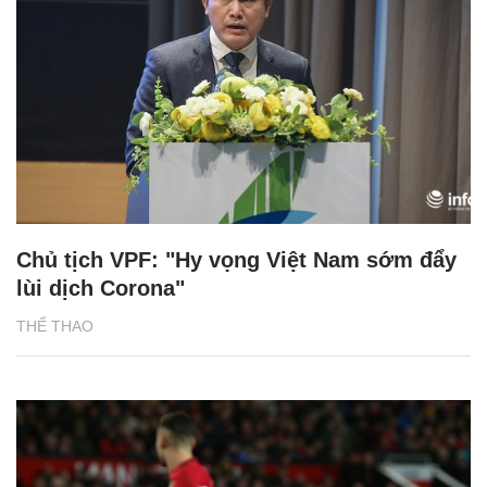
Chủ tịch VPF: "Hy vọng Việt Nam sớm đẩy
lùi dịch Corona"
THỂ THAO