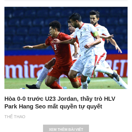
Hòa 0-0 trước U23 Jordan, thầy trò HLV
Park Hang Seo mất quyền tự quyết
THỂ THAO
XEM THÊM BÀI VIẾT