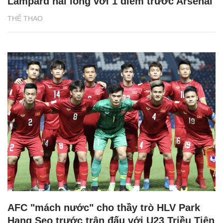
Lampard hài lòng với 1 điểm trước Arsenal
THỂ THAO
AFC "mách nước" cho thầy trò HLV Park
Hang Seo trước trận đấu với U23 Triều Tiên