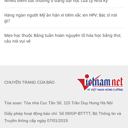
Nhiều điểm bất thường ở bằng đại học của Lý Nhã Kỳ
Hàng ngàn người Mỹ ân hận vì tiêm vắc xin HPV: Bác sĩ nói
gì?
Mẹo học thuộc Bảng tuần hoàn nguyên tố hóa học bằng thơ,
câu nói vui vẻ
CHUYÊN TRANG CỦA BÁO
Tòa soạn: Tòa nhà Cục Tần Số, 115 Trần Duy Hưng Hà Nội
Giấy phép hoạt động báo chí: Số 09/GP-BTTTT, Bộ Thông tin và
Truyền thông cấp ngày 07/01/2019.