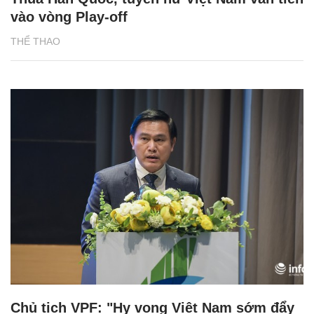
vào vòng Play-off
THỂ THAO
Chủ tịch VPF: "Hy vọng Việt Nam sớm đẩy