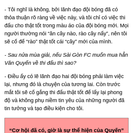
- Tôi nghĩ là không, bởi lãnh đạo đội bóng đã có
thỏa thuận rõ ràng về việc này, và tôi chỉ có việc thi
đấu cho thật tốt trong màu áo của đội bóng mới. Mọi
người thường nói “ăn cây nào, rào cây nấy”, nên tôi
sẽ cố để “rào” thật tốt cái “cây” mới của mình.
- Sau nửa mùa giải, nếu Sài Gòn FC muốn mua hẳn
Văn Quyến về thi đấu thì sao?
- Điều ấy có lẽ lãnh đạo hai đội bóng phải làm việc
lại, nhưng đó là chuyện của tương lai. Còn trước
mắt tôi sẽ cố gắng thi đấu thật tốt để lấy lại phong
độ và không phụ niềm tin yêu của những người đã
tin tưởng và tạo điều kiện cho tôi.
“Cơ hội đã có, giờ là sự thể hiện của Quyến”