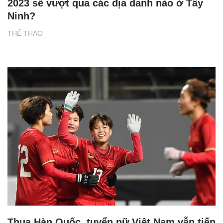
2023 sẽ vượt qua các địa danh nào ở Tây
Ninh?
THỂ THAO
Thua Hàn Quốc, tuyển nữ Việt Nam vẫn tiến