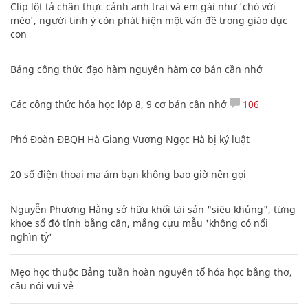
Clip lột tả chân thực cảnh anh trai và em gái như 'chó với
mèo', người tinh ý còn phát hiện một vấn đề trong giáo dục
con
Bảng công thức đạo hàm nguyên hàm cơ bản cần nhớ
Các công thức hóa học lớp 8, 9 cơ bản cần nhớ
106
Phó Đoàn ĐBQH Hà Giang Vương Ngọc Hà bị kỷ luật
20 số điện thoại ma ám bạn không bao giờ nên gọi
Nguyễn Phương Hằng sở hữu khối tài sản "siêu khủng", từng
khoe sổ đỏ tính bằng cân, mắng cựu mẫu 'không có nổi
nghìn tỷ'
Mẹo học thuộc Bảng tuần hoàn nguyên tố hóa học bằng thơ,
câu nói vui vẻ