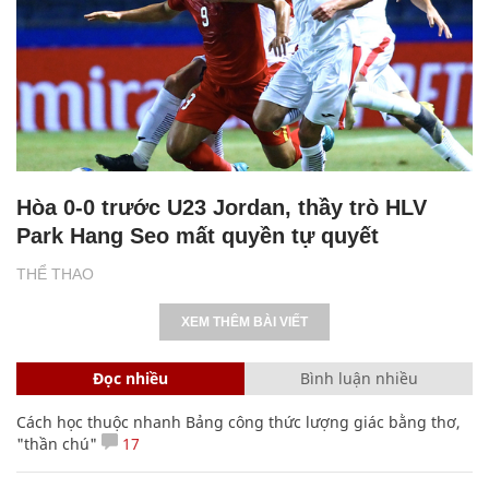
Hòa 0-0 trước U23 Jordan, thầy trò HLV
Park Hang Seo mất quyền tự quyết
THỂ THAO
XEM THÊM BÀI VIẾT
Đọc nhiều
Bình luận nhiều
Cách học thuộc nhanh Bảng công thức lượng giác bằng thơ,
"thần chú"
17