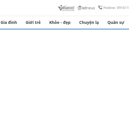
Hotline: 09161
Gia đình
Giới trẻ
Khỏe - đẹp
Chuyện lạ
Quân sự