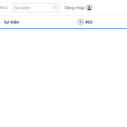
18822
Đăng nhập
Sự kiện
RSS