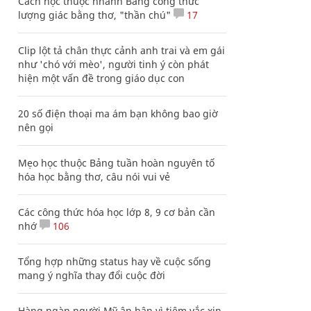
Cách học thuộc nhanh Bảng công thức
lượng giác bằng thơ, "thần chú"
17
Clip lột tả chân thực cảnh anh trai và em gái
như 'chó với mèo', người tinh ý còn phát
hiện một vấn đề trong giáo dục con
20 số điện thoại ma ám bạn không bao giờ
nên gọi
Mẹo học thuộc Bảng tuần hoàn nguyên tố
hóa học bằng thơ, câu nói vui vẻ
Các công thức hóa học lớp 8, 9 cơ bản cần
nhớ
106
Tổng hợp những status hay về cuộc sống
mang ý nghĩa thay đổi cuộc đời
Hàng ngàn người Mỹ ân hận vì tiêm vắc xin