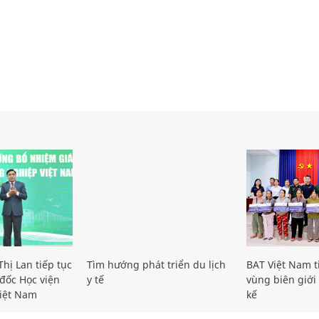
hị Lan tiếp tục
Tìm hướng phát triển du lịch
BAT Việt Nam t
đốc Học viện
y tế
vùng biên giới 
iệt Nam
kế