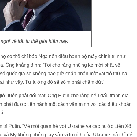
nghĩ về trật tự thế giới hiện nay.
 họ có thể chỉ bảo Nga nên điều hành bộ máy chính trị như
ra. Ông khẳng định: “Tôi cho rằng những kẻ mới phất về
t số quốc gia sẽ không bao giờ chấp nhận một vai trò thứ hai,
oại như vậy. Tư tưởng đó sẽ sớm phải chấm dứt”.
giới luôn phải đối mặt. Ông Putin cho rằng nếu đấu tranh địa
 cần phải được tiến hành một cách văn minh với các điều khoản
ất.
m trí Putin. “Về mối quan hệ với Ukraine và các nước Liên Xô
u và Mỹ không nhúng tay vào vì lợi ích của Ukranie mà chỉ để