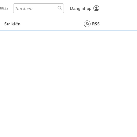
18822
Đăng nhập
Sự kiện
RSS