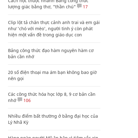
Cách học thuộc nhanh Bảng công thức
lượng giác bằng thơ, "thần chú"
17
Clip lột tả chân thực cảnh anh trai và em gái
như 'chó với mèo', người tinh ý còn phát
hiện một vấn đề trong giáo dục con
Bảng công thức đạo hàm nguyên hàm cơ
bản cần nhớ
20 số điện thoại ma ám bạn không bao giờ
nên gọi
Các công thức hóa học lớp 8, 9 cơ bản cần
nhớ
106
Nhiều điểm bất thường ở bằng đại học của
Lý Nhã Kỳ
Hàng ngàn người Mỹ ân hận vì tiêm vắc xin