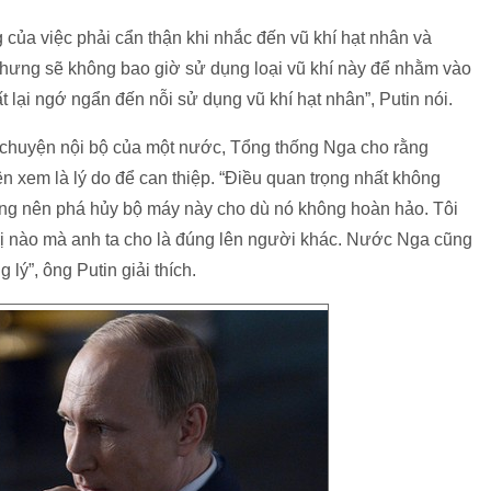
của việc phải cẩn thận khi nhắc đến vũ khí hạt nhân và
hưng sẽ không bao giờ sử dụng loại vũ khí này để nhằm vào
đất lại ngớ ngẩn đến nỗi sử dụng vũ khí hạt nhân”, Putin nói.
 chuyện nội bộ của một nước, Tổng thống Nga cho rằng
 xem là lý do để can thiệp. “Điều quan trọng nhất không
hông nên phá hủy bộ máy này cho dù nó không hoàn hảo. Tôi
 trị nào mà anh ta cho là đúng lên người khác. Nước Nga cũng
 lý”, ông Putin giải thích.