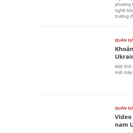
phương t
nghệ bảo
trường đô
QUÂN S
Khoản
Ukrai
Một lính
một máy 
QUÂN S
Video
nam U