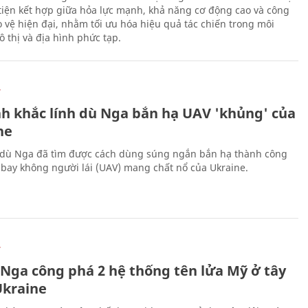
iện kết hợp giữa hỏa lực mạnh, khả năng cơ động cao và công
 vệ hiện đại, nhằm tối ưu hóa hiệu quả tác chiến trong môi
 thị và địa hình phức tạp.
Ự
h khắc lính dù Nga bắn hạ UAV 'khủng' của
ne
 dù Nga đã tìm được cách dùng súng ngắn bắn hạ thành công
bay không người lái (UAV) mang chất nổ của Ukraine.
Ự
 Nga công phá 2 hệ thống tên lửa Mỹ ở tây
kraine