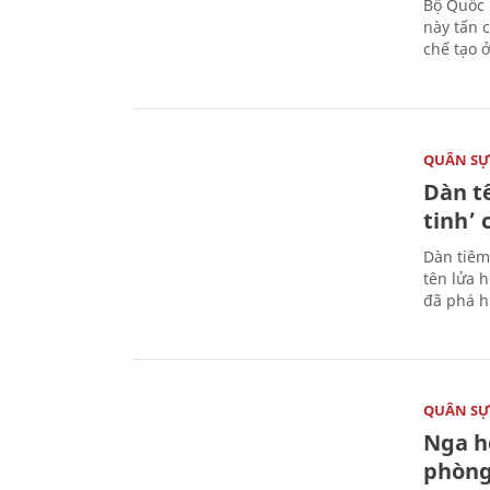
Bộ Quốc 
này tấn 
chế tạo 
QUÂN S
Dàn t
tinh’ 
Dàn tiêm
tên lửa 
đã phá h
QUÂN S
Nga h
phòng