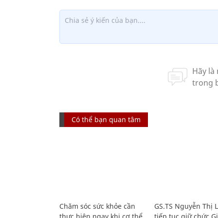
Có thể bạn quan tâm
Chăm sóc sức khỏe cần
GS.TS Nguyễn Thị 
thực hiện ngay khi cơ thể
tiếp tục giữ chức 