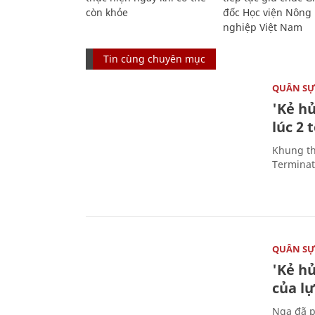
còn khỏe
đốc Học viện Nông
nghiệp Việt Nam
Tin cùng chuyên mục
QUÂN S
'Kẻ h
lúc 2 
Khung th
Terminato
QUÂN S
'Kẻ h
của l
Nga đã p