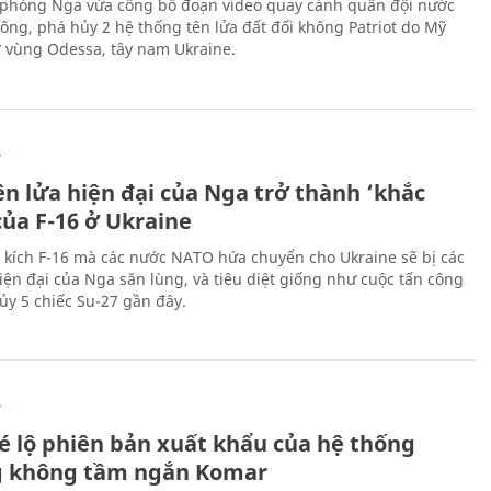
phòng Nga vừa công bố đoạn video quay cảnh quân đội nước
công, phá hủy 2 hệ thống tên lửa đất đối không Patriot do Mỹ
ở vùng Odessa, tây nam Ukraine.
Ự
ên lửa hiện đại của Nga trở thành ‘khắc
của F-16 ở Ukraine
 kích F-16 mà các nước NATO hứa chuyển cho Ukraine sẽ bị các
hiện đại của Nga săn lùng, và tiêu diệt giống như cuộc tấn công
ủy 5 chiếc Su-27 gần đây.
Ự
é lộ phiên bản xuất khẩu của hệ thống
 không tầm ngắn Komar