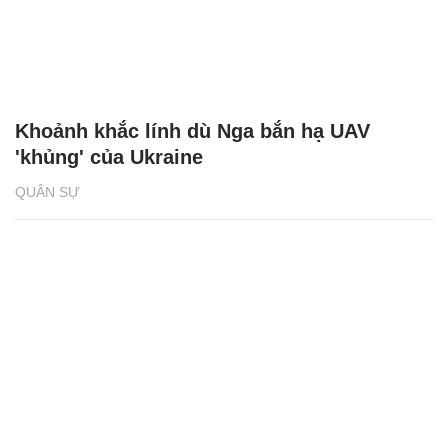
Khoảnh khắc lính dù Nga bắn hạ UAV
'khủng' của Ukraine
QUÂN SỰ