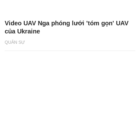
Video UAV Nga phóng lưới 'tóm gọn' UAV
của Ukraine
QUÂN SỰ