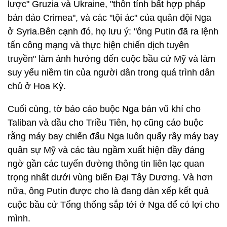
lược" Gruzia và Ukraine, "thôn tính bất hợp pháp
bán đảo Crimea", và các "tội ác" của quân đội Nga
ở Syria.Bên cạnh đó, họ lưu ý: "ông Putin đã ra lệnh
tấn công mạng và thực hiện chiến dịch tuyên
truyền" làm ảnh hưởng đến cuộc bầu cử Mỹ và làm
suy yếu niềm tin của người dân trong quá trình dân
chủ ở Hoa Kỳ.
Cuối cùng, tờ báo cáo buộc Nga bán vũ khí cho
Taliban và dầu cho Triều Tiên, họ cũng cáo buộc
rằng máy bay chiến đấu Nga luôn quấy rầy máy bay
quân sự Mỹ và các tàu ngầm xuất hiện đầy đáng
ngờ gần các tuyến đường thông tin liên lạc quan
trọng nhất dưới vùng biển Đại Tây Dương. Và hơn
nữa, ông Putin được cho là đang dàn xếp kết quả
cuộc bầu cử Tổng thống sắp tới ở Nga để có lợi cho
mình.