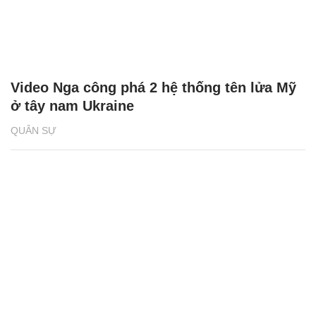
Video Nga công phá 2 hệ thống tên lửa Mỹ
ở tây nam Ukraine
QUÂN SỰ