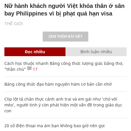
Nữ hành khách người Việt khỏa thân ở sân
bay Philippines vì bị phạt quá hạn visa
THẾ GIỚI
XEM THÊM BÀI VIẾT
Đọc nhiều
Bình luận nhiều
Cách học thuộc nhanh Bảng công thức lượng giác bằng thơ,
"thần chú"
17
Bảng công thức đạo hàm nguyên hàm cơ bản cần nhớ
Clip lột tả chân thực cảnh anh trai và em gái như 'chó với
mèo', người tinh ý còn phát hiện một vấn đề trong giáo dục
con
20 số điện thoại ma ám bạn không bao giờ nên gọi