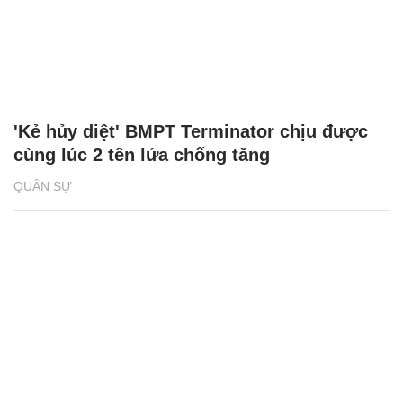
'Kẻ hủy diệt' BMPT Terminator chịu được
cùng lúc 2 tên lửa chống tăng
QUÂN SỰ