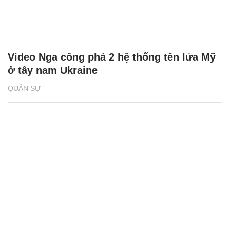
Video Nga công phá 2 hệ thống tên lửa Mỹ
ở tây nam Ukraine
QUÂN SỰ