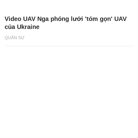
Video UAV Nga phóng lưới 'tóm gọn' UAV
của Ukraine
QUÂN SỰ