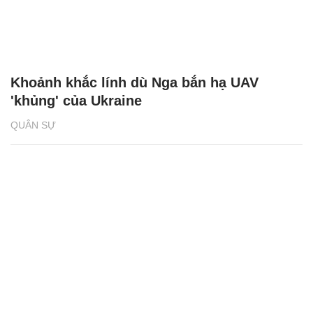
Khoảnh khắc lính dù Nga bắn hạ UAV
'khủng' của Ukraine
QUÂN SỰ