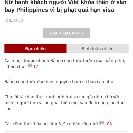
Nữ hành khách người Việt khỏa thân ở sân
bay Philippines vì bị phạt quá hạn visa
THẾ GIỚI
XEM THÊM BÀI VIẾT
Đọc nhiều
Bình luận nhiều
Cách học thuộc nhanh Bảng công thức lượng giác bằng thơ,
"thần chú"
17
Bảng công thức đạo hàm nguyên hàm cơ bản cần nhớ
Clip lột tả chân thực cảnh anh trai và em gái như 'chó với
mèo', người tinh ý còn phát hiện một vấn đề trong giáo dục
con
Các công thức hóa học lớp 8, 9 cơ bản cần nhớ
106