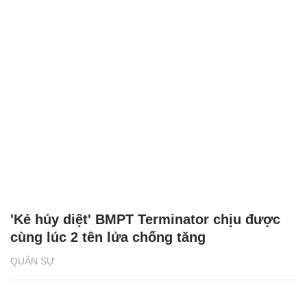
'Kẻ hủy diệt' BMPT Terminator chịu được
cùng lúc 2 tên lửa chống tăng
QUÂN SỰ