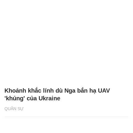
Khoảnh khắc lính dù Nga bắn hạ UAV
'khủng' của Ukraine
QUÂN SỰ