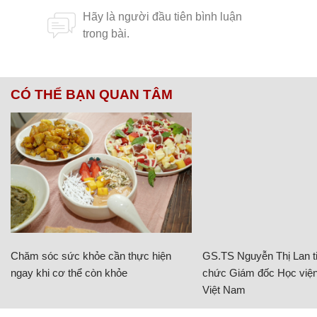
CÓ THỂ BẠN QUAN TÂM
Chăm sóc sức khỏe cần thực hiện
GS.TS Nguyễn Thị Lan ti
ngay khi cơ thể còn khỏe
chức Giám đốc Học viện
Việt Nam