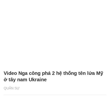
Video Nga công phá 2 hệ thống tên lửa Mỹ
ở tây nam Ukraine
QUÂN SỰ