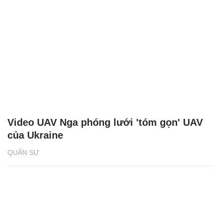
Video UAV Nga phóng lưới 'tóm gọn' UAV
của Ukraine
QUÂN SỰ