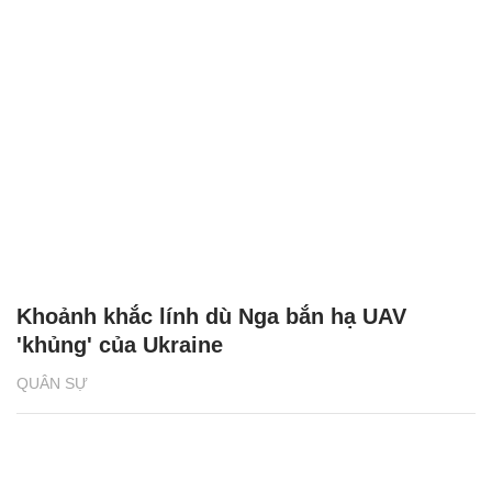
Khoảnh khắc lính dù Nga bắn hạ UAV
'khủng' của Ukraine
QUÂN SỰ