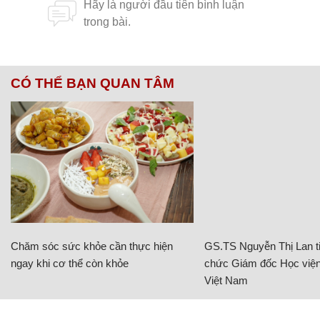
CÓ THỂ BẠN QUAN TÂM
Chăm sóc sức khỏe cần thực hiện
GS.TS Nguyễn Thị Lan ti
ngay khi cơ thể còn khỏe
chức Giám đốc Học viện
Việt Nam