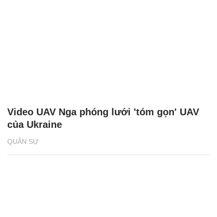
Video UAV Nga phóng lưới 'tóm gọn' UAV
của Ukraine
QUÂN SỰ