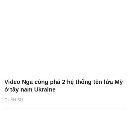
Video Nga công phá 2 hệ thống tên lửa Mỹ
ở tây nam Ukraine
QUÂN SỰ