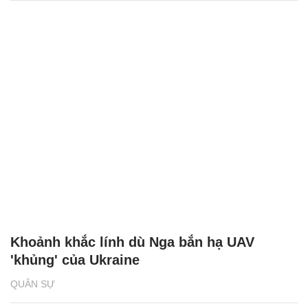
Khoảnh khắc lính dù Nga bắn hạ UAV
'khủng' của Ukraine
QUÂN SỰ