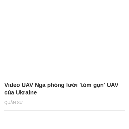
Video UAV Nga phóng lưới 'tóm gọn' UAV
của Ukraine
QUÂN SỰ