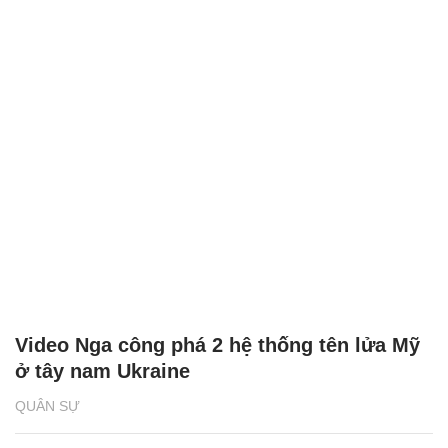
Video Nga công phá 2 hệ thống tên lửa Mỹ
ở tây nam Ukraine
QUÂN SỰ