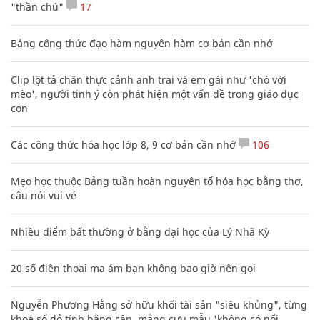
"thần chú"
17
Bảng công thức đạo hàm nguyên hàm cơ bản cần nhớ
Clip lột tả chân thực cảnh anh trai và em gái như 'chó với
mèo', người tinh ý còn phát hiện một vấn đề trong giáo dục
con
Các công thức hóa học lớp 8, 9 cơ bản cần nhớ
106
Mẹo học thuộc Bảng tuần hoàn nguyên tố hóa học bằng thơ,
câu nói vui vẻ
Nhiều điểm bất thường ở bằng đại học của Lý Nhã Kỳ
20 số điện thoại ma ám bạn không bao giờ nên gọi
Nguyễn Phương Hằng sở hữu khối tài sản "siêu khủng", từng
khoe sổ đỏ tính bằng cân, mắng cựu mẫu 'không có nổi