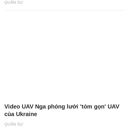
QUÂN SỰ
Video UAV Nga phóng lưới 'tóm gọn' UAV
của Ukraine
QUÂN SỰ