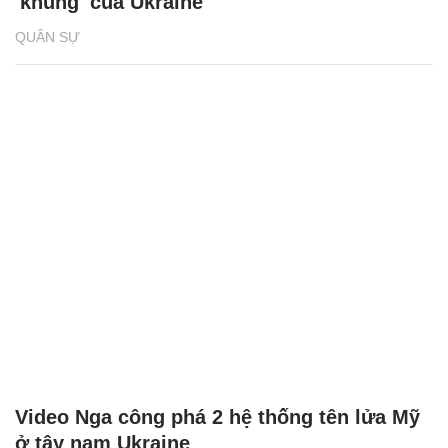
'khủng' của Ukraine
QUÂN SỰ
Video Nga công phá 2 hệ thống tên lửa Mỹ
ở tây nam Ukraine