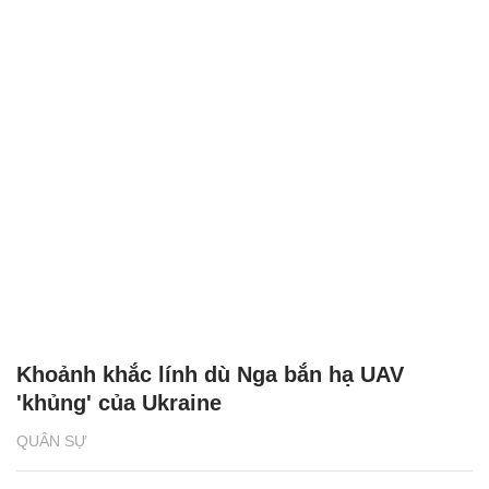
Khoảnh khắc lính dù Nga bắn hạ UAV
'khủng' của Ukraine
QUÂN SỰ