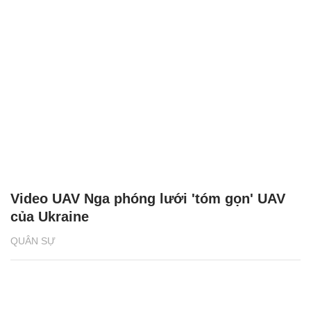
Video UAV Nga phóng lưới 'tóm gọn' UAV
của Ukraine
QUÂN SỰ