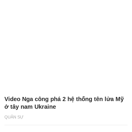
Video Nga công phá 2 hệ thống tên lửa Mỹ
ở tây nam Ukraine
QUÂN SỰ