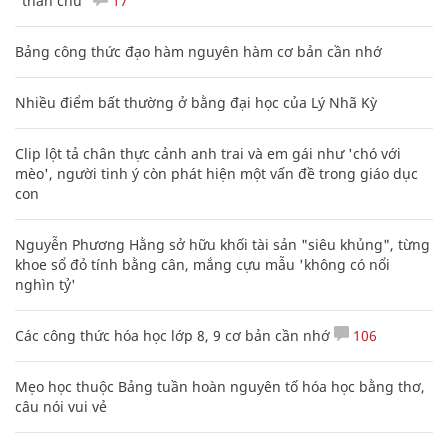
"thần chú"
17
Bảng công thức đạo hàm nguyên hàm cơ bản cần nhớ
Nhiều điểm bất thường ở bằng đại học của Lý Nhã Kỳ
Clip lột tả chân thực cảnh anh trai và em gái như 'chó với
mèo', người tinh ý còn phát hiện một vấn đề trong giáo dục
con
Nguyễn Phương Hằng sở hữu khối tài sản "siêu khủng", từng
khoe sổ đỏ tính bằng cân, mắng cựu mẫu 'không có nổi
nghìn tỷ'
Các công thức hóa học lớp 8, 9 cơ bản cần nhớ
106
Mẹo học thuộc Bảng tuần hoàn nguyên tố hóa học bằng thơ,
câu nói vui vẻ