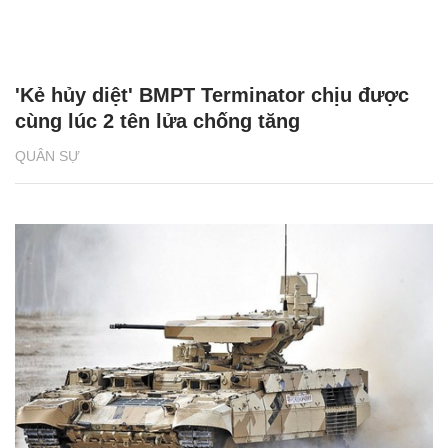
'Kẻ hủy diệt' BMPT Terminator chịu được
cùng lúc 2 tên lửa chống tăng
QUÂN SỰ