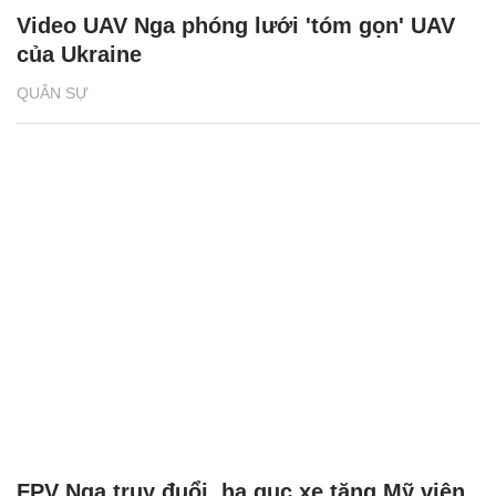
Video UAV Nga phóng lưới 'tóm gọn' UAV
của Ukraine
QUÂN SỰ
FPV Nga truy đuổi, hạ gục xe tăng Mỹ viện