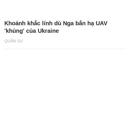
Khoảnh khắc lính dù Nga bắn hạ UAV
'khủng' của Ukraine
QUÂN SỰ