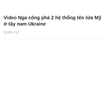
Video Nga công phá 2 hệ thống tên lửa Mỹ
ở tây nam Ukraine
QUÂN SỰ