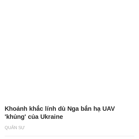
Khoảnh khắc lính dù Nga bắn hạ UAV
'khủng' của Ukraine
QUÂN SỰ