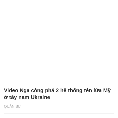
Video Nga công phá 2 hệ thống tên lửa Mỹ
ở tây nam Ukraine
QUÂN SỰ