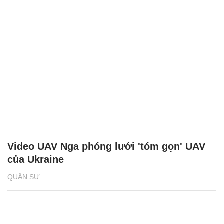
Video UAV Nga phóng lưới 'tóm gọn' UAV
của Ukraine
QUÂN SỰ