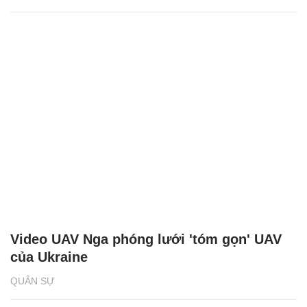
Video UAV Nga phóng lưới 'tóm gọn' UAV
của Ukraine
QUÂN SỰ