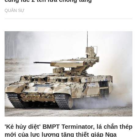
QUÂN SỰ
'Kẻ hủy diệt' BMPT Terminator, lá chắn thép
mới của lực lượng tăng thiết giáp Nga