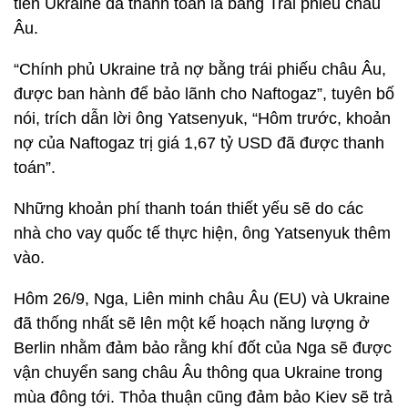
tiền Ukraine đã thanh toán là bằng Trái phiếu châu
Âu.
“Chính phủ Ukraine trả nợ bằng trái phiếu châu Âu,
được ban hành để bảo lãnh cho Naftogaz”, tuyên bố
nói, trích dẫn lời ông Yatsenyuk, “Hôm trước, khoản
nợ của Naftogaz trị giá 1,67 tỷ USD đã được thanh
toán”.
Những khoản phí thanh toán thiết yếu sẽ do các
nhà cho vay quốc tế thực hiện, ông Yatsenyuk thêm
vào.
Hôm 26/9, Nga, Liên minh châu Âu (EU) và Ukraine
đã thống nhất sẽ lên một kế hoạch năng lượng ở
Berlin nhằm đảm bảo rằng khí đốt của Nga sẽ được
vận chuyển sang châu Âu thông qua Ukraine trong
mùa đông tới. Thỏa thuận cũng đảm bảo Kiev sẽ trả