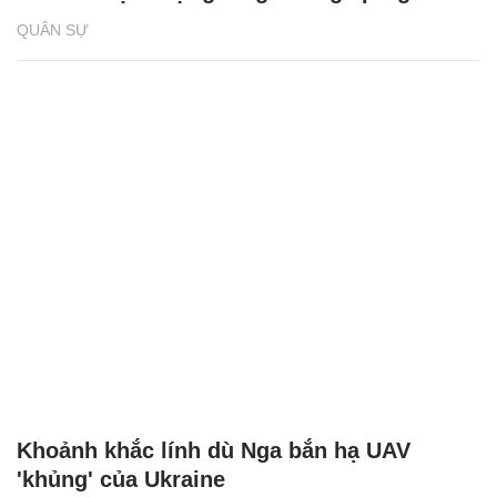
QUÂN SỰ
Khoảnh khắc lính dù Nga bắn hạ UAV
'khủng' của Ukraine