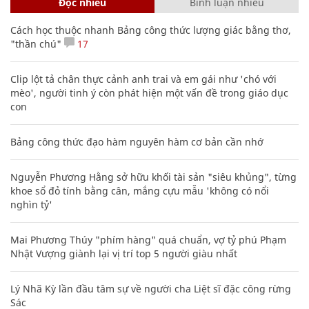
Đọc nhiều
Bình luận nhiều
Cách học thuộc nhanh Bảng công thức lượng giác bằng thơ,
"thần chú"
17
Clip lột tả chân thực cảnh anh trai và em gái như 'chó với
mèo', người tinh ý còn phát hiện một vấn đề trong giáo dục
con
Bảng công thức đạo hàm nguyên hàm cơ bản cần nhớ
Nguyễn Phương Hằng sở hữu khối tài sản "siêu khủng", từng
khoe sổ đỏ tính bằng cân, mắng cựu mẫu 'không có nổi
nghìn tỷ'
Mai Phương Thúy "phím hàng" quá chuẩn, vợ tỷ phú Phạm
Nhật Vượng giành lại vị trí top 5 người giàu nhất
Lý Nhã Kỳ lần đầu tâm sự về người cha Liệt sĩ đặc công rừng
Sác