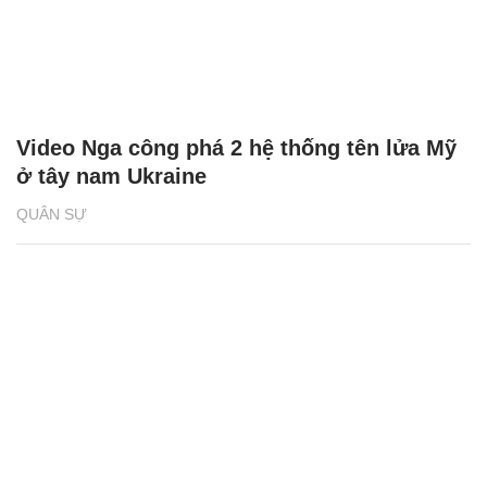
Video Nga công phá 2 hệ thống tên lửa Mỹ
ở tây nam Ukraine
QUÂN SỰ