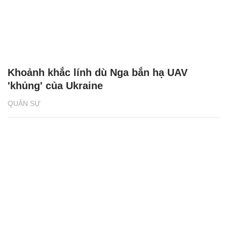
Khoảnh khắc lính dù Nga bắn hạ UAV
'khủng' của Ukraine
QUÂN SỰ