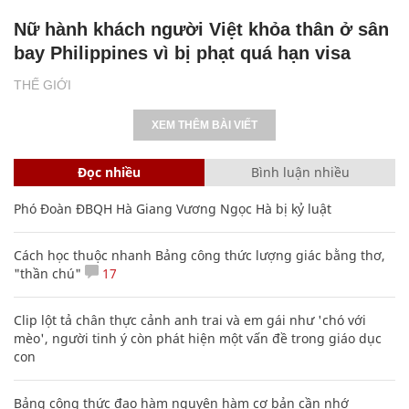
Nữ hành khách người Việt khỏa thân ở sân
bay Philippines vì bị phạt quá hạn visa
THẾ GIỚI
XEM THÊM BÀI VIẾT
Đọc nhiều
Bình luận nhiều
Phó Đoàn ĐBQH Hà Giang Vương Ngọc Hà bị kỷ luật
Cách học thuộc nhanh Bảng công thức lượng giác bằng thơ,
"thần chú"
17
Clip lột tả chân thực cảnh anh trai và em gái như 'chó với
mèo', người tinh ý còn phát hiện một vấn đề trong giáo dục
con
Bảng công thức đạo hàm nguyên hàm cơ bản cần nhớ