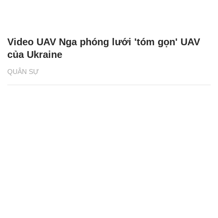
Video UAV Nga phóng lưới 'tóm gọn' UAV
của Ukraine
QUÂN SỰ