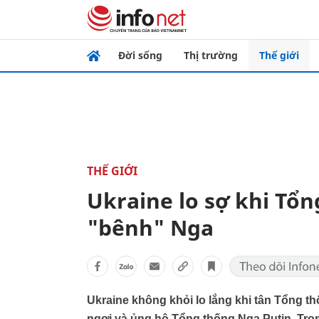
Đời sống
Thị trường
Thế giới
THẾ GIỚI
Ukraine lo sợ khi Tổ
"bênh" Nga
Ukraine không khỏi lo lắng khi tân Tổng 
ngợi và ủng hộ Tổng thống Nga Putin. Tro