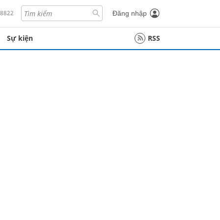
18822
Đăng nhập
Sự kiện
RSS