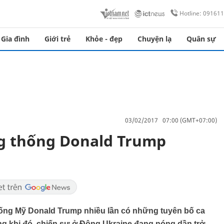
Hotline: 09161
Gia đình
Giới trẻ
Khỏe - đẹp
Chuyện lạ
Quân sự
03/02/2017 07:00 (GMT+07:00)
ng thống Donald Trump
thống Mỹ Donald Trump nhiều lần có những tuyên bố ca
ng khi đó, chiến sự ở Đông Ukraine đang nóng dần trở