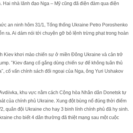
in. Hai nhà lãnh đạo Nga – Mỹ cũng đã điện đàm qua điện
hức an ninh hôm 31/1, Tổng thống Ukraine Petro Poroshenko
n ra. Ai dám nói tới chuyện gỡ bỏ lệnh trừng phạt trong hoàn
h Kiev khơi mào chiến sự ở miền Đông Ukraine và cản trở
 Trump. "Kiev đang cố gắng dùng chiến sự để không tuân thủ
a", cố vấn chính sách đối ngoại của Nga, ông Yuri Ushakov
rấn Avdiivka, khu vực nằm cách Cộng hòa Nhân dân Donetsk tự
oát của chính phủ Ukraine. Xung đột bùng nổ đúng thời điểm
, quân đội Ukraine cho hay 3 binh lính chính phủ đã hy sinh.
kraine cho biết 4 dân thường đã thiệt mạng sau một cuộc