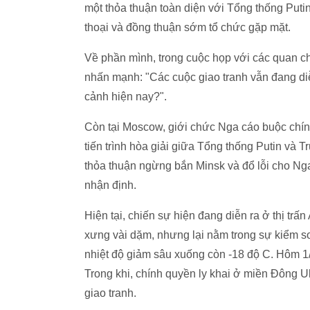
một thỏa thuận toàn diện với Tổng thống Put
thoại và đồng thuận sớm tổ chức gặp mặt.
Về phần mình, trong cuộc họp với các quan c
nhấn mạnh: "Các cuộc giao tranh vẫn đang diễ
cảnh hiện nay?".
Còn tại Moscow, giới chức Nga cáo buộc chín
tiến trình hòa giải giữa Tổng thống Putin và
thỏa thuận ngừng bắn Minsk và đổ lỗi cho Ng
nhận định.
Hiện tại, chiến sự hiện đang diễn ra ở thị t
xưng vài dặm, nhưng lại nằm trong sự kiểm s
nhiệt độ giảm sâu xuống còn -18 độ C. Hôm 1/2
Trong khi, chính quyền ly khai ở miền Đông U
giao tranh.