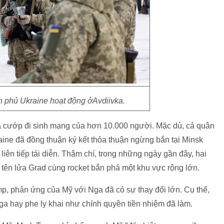
h phủ Ukraine hoạt động ởAvdiivka.
ã cướp đi sinh mạng của hơn 10.000 người. Mặc dù, cả quân
ine đã đồng thuận ký kết thỏa thuận ngừng bắn tại Minsk
iên tiếp tái diễn. Thậm chí, trong những ngày gần đây, hai
 tên lửa Grad cùng rocket bắn phá một khu vực rộng lớn.
p, phản ứng của Mỹ với Nga đã có sự thay đổi lớn. Cụ thể,
Nga hay phe ly khai như chính quyền tiền nhiệm đã làm.