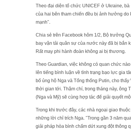
Theo đại diện tổ chức UNICEF ở Ukraine, bà 
của hai bên tham chiến đều bị ảnh hưởng do 
mạnh".
Chia sẻ trên Facebook hôm 1/2, Bộ trưởng Qu
bay vận tải quân sự của nước này đã bị bắn k
Rất may phi hành đoàn không ai bị thương.
Theo Guardian, việc không có quan chức nào
lên tiếng bình luận về tình trạng bạo lực gia
bố ủng hộ Nga và Tổng thống Putin, cho thấ
thời gian tới. Thậm chí, trong tháng này, ông 
(Nga và Mỹ) sẽ cùng hợp tác để giải quyết một 
Trong khi trước đây, các nhà ngoại giao thu
những lời chỉ trích Nga. "Trong gần 3 năm qua
giải pháp hòa bình chấm dứt xung đột thông 