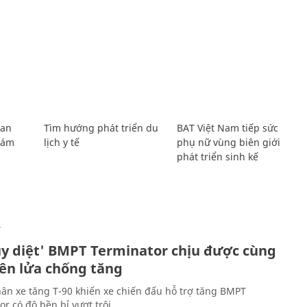
Lan
Tìm hướng phát triển du
BAT Việt Nam tiếp sức
Giám
lịch y tế
phụ nữ vùng biên giới
phát triển sinh kế
Ự
ủy diệt' BMPT Terminator chịu được cùng
tên lửa chống tăng
ân xe tăng T-90 khiến xe chiến đấu hỗ trợ tăng BMPT
r có độ bền bỉ vượt trội.