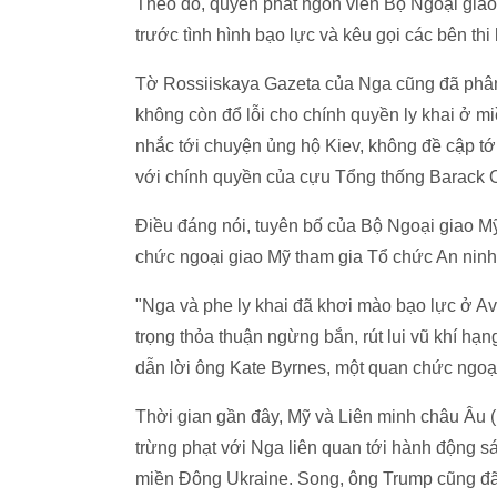
Theo đó, quyền phát ngôn viên Bộ Ngoại giao
trước tình hình bạo lực và kêu gọi các bên th
Tờ Rossiiskaya Gazeta của Nga cũng đã phân 
không còn đổ lỗi cho chính quyền ly khai ở 
nhắc tới chuyện ủng hộ Kiev, không đề cập tớ
với chính quyền của cựu Tổng thống Barack
Điều đáng nói, tuyên bố của Bộ Ngoại giao Mỹ
chức ngoại giao Mỹ tham gia Tổ chức An nin
"Nga và phe ly khai đã khơi mào bạo lực ở Av
trọng thỏa thuận ngừng bắn, rút lui vũ khí h
dẫn lời ông Kate Byrnes, một quan chức ngo
Thời gian gần đây, Mỹ và Liên minh châu Âu (
trừng phạt với Nga liên quan tới hành động s
miền Đông Ukraine. Song, ông Trump cũng đã b