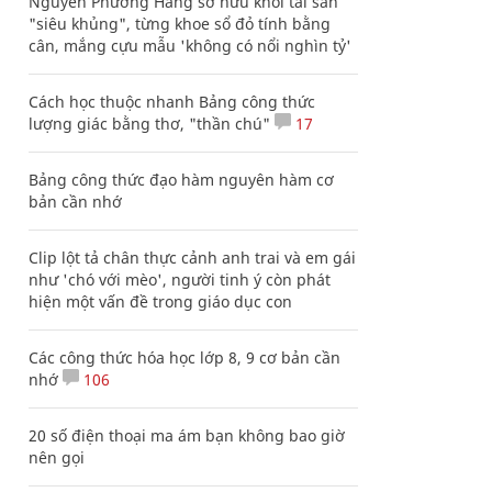
Nguyễn Phương Hằng sở hữu khối tài sản
"siêu khủng", từng khoe sổ đỏ tính bằng
cân, mắng cựu mẫu 'không có nổi nghìn tỷ'
Cách học thuộc nhanh Bảng công thức
lượng giác bằng thơ, "thần chú"
17
Bảng công thức đạo hàm nguyên hàm cơ
bản cần nhớ
Clip lột tả chân thực cảnh anh trai và em gái
như 'chó với mèo', người tinh ý còn phát
hiện một vấn đề trong giáo dục con
Các công thức hóa học lớp 8, 9 cơ bản cần
nhớ
106
20 số điện thoại ma ám bạn không bao giờ
nên gọi