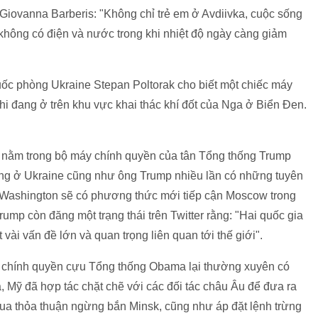
Giovanna Barberis: "Không chỉ trẻ em ở Avdiivka, cuộc sống
không có điện và nước trong khi nhiệt độ ngày càng giảm
ốc phòng Ukraine Stepan Poltorak cho biết một chiếc máy
hi đang ở trên khu vực khai thác khí đốt của Nga ở Biển Đen.
 nằm trong bộ máy chính quyền của tân Tổng thống Trump
 tăng ở Ukraine cũng như ông Trump nhiều lần có những tuyên
y Washington sẽ có phương thức mới tiếp cận Moscow trong
Trump còn đăng một trạng thái trên Twitter rằng: "Hai quốc gia
vài vấn đề lớn và quan trọng liên quan tới thế giới".
ộc chính quyền cựu Tổng thống Obama lại thường xuyên có
, Mỹ đã hợp tác chặt chẽ với các đối tác châu Âu để đưa ra
qua thỏa thuận ngừng bắn Minsk, cũng như áp đặt lệnh trừng