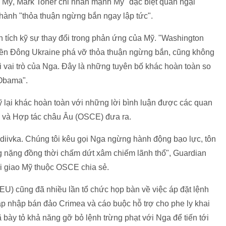
 Mỹ, Mark Toner chỉ nhấn mạnh Mỹ "đặc biệt quan ngại"
i hành "thỏa thuận ngừng bắn ngay lập tức".
tích kỹ sự thay đổi trong phản ứng của Mỹ. "Washington
miền Đông Ukraine phá vỡ thỏa thuận ngừng bắn, cũng không
i vai trò của Nga. Đây là những tuyên bố khác hoàn toàn so
 Obama".
 lại khác hoàn toàn với những lời bình luận được các quan
h và Hợp tác châu Âu (OSCE) đưa ra.
diivka. Chúng tôi kêu gọi Nga ngừng hành động bạo lực, tôn
ạng nặng đồng thời chấm dứt xâm chiếm lãnh thổ", Guardian
ại giao Mỹ thuộc OSCE chia sẻ.
EU) cũng đã nhiều lần tổ chức họp bàn về việc áp đặt lệnh
áp nhập bán đảo Crimea và cáo buộc hỗ trợ cho phe ly khai
ày tỏ khả năng gỡ bỏ lệnh trừng phạt với Nga để tiến tới