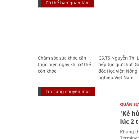
Có thể bạn quan tâm
Chăm sóc sức khỏe cần
GS.TS Nguyễn Thị 
thực hiện ngay khi cơ thể
tiếp tục giữ chức 
còn khỏe
đốc Học viện Nông
nghiệp Việt Nam
Tin cùng chuyên mục
QUÂN S
'Kẻ h
lúc 2 
Khung th
Terminato