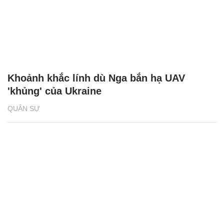
Khoảnh khắc lính dù Nga bắn hạ UAV
'khủng' của Ukraine
QUÂN SỰ