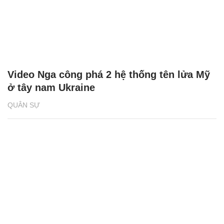
Video Nga công phá 2 hệ thống tên lửa Mỹ
ở tây nam Ukraine
QUÂN SỰ