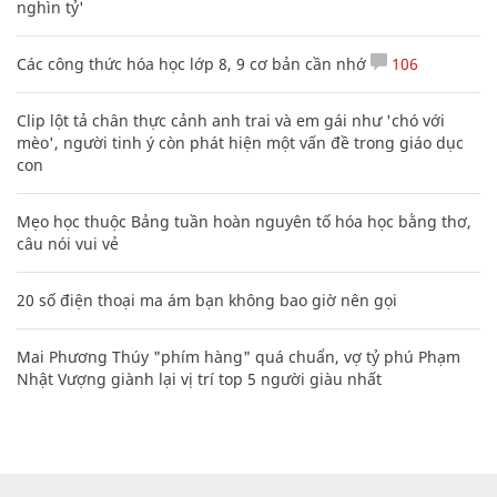
nghìn tỷ'
Các công thức hóa học lớp 8, 9 cơ bản cần nhớ
106
Clip lột tả chân thực cảnh anh trai và em gái như 'chó với
mèo', người tinh ý còn phát hiện một vấn đề trong giáo dục
con
Mẹo học thuộc Bảng tuần hoàn nguyên tố hóa học bằng thơ,
câu nói vui vẻ
20 số điện thoại ma ám bạn không bao giờ nên gọi
Mai Phương Thúy "phím hàng" quá chuẩn, vợ tỷ phú Phạm
Nhật Vượng giành lại vị trí top 5 người giàu nhất