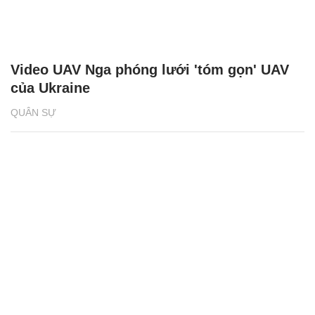
Video UAV Nga phóng lưới 'tóm gọn' UAV
của Ukraine
QUÂN SỰ