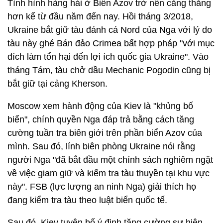
Tình hình hàng hải ở Biển Azov trở nên căng thẳng
hơn kể từ đầu năm đến nay. Hồi tháng 3/2018,
Ukraine bắt giữ tàu đánh cá Nord của Nga với lý do
tàu này ghé Bán đảo Crimea bất hợp pháp "với mục
đích làm tổn hại đến lợi ích quốc gia Ukraine". Vào
tháng Tám, tàu chở dầu Mechanic Pogodin cũng bị
bắt giữ tại cảng Kherson.
Moscow xem hành động của Kiev là "khủng bố
biển", chính quyền Nga đáp trả bằng cách tăng
cường tuần tra biên giới trên phần biển Azov của
mình. Sau đó, lính biên phòng Ukraine nói rằng
người Nga "đã bắt đầu một chính sách nghiêm ngặt
về việc giam giữ và kiểm tra tàu thuyền tại khu vực
này". FSB (lực lượng an ninh Nga) giải thích họ
đang kiểm tra tàu theo luật biển quốc tế.
Sau đó, Kiev tuyên bố ý định tăng cường sự hiện