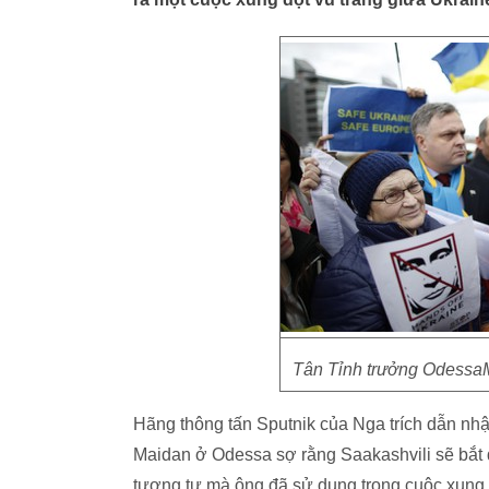
Tân Tỉnh trưởng OdessaM
Hãng thông tấn Sputnik của Nga trích dẫn nh
Maidan ở Odessa sợ rằng Saakashvili sẽ bắt 
tương tự mà ông đã sử dụng trong cuộc xung