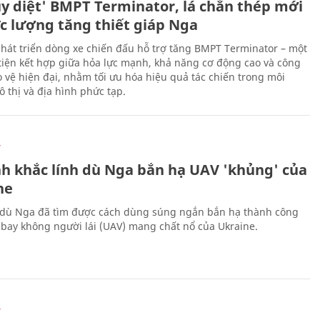
ủy diệt' BMPT Terminator, lá chắn thép mới
ực lượng tăng thiết giáp Nga
hát triển dòng xe chiến đấu hỗ trợ tăng BMPT Terminator – một
iện kết hợp giữa hỏa lực mạnh, khả năng cơ động cao và công
 vệ hiện đại, nhằm tối ưu hóa hiệu quả tác chiến trong môi
 thị và địa hình phức tạp.
Ự
h khắc lính dù Nga bắn hạ UAV 'khủng' của
ne
 dù Nga đã tìm được cách dùng súng ngắn bắn hạ thành công
bay không người lái (UAV) mang chất nổ của Ukraine.
Ự