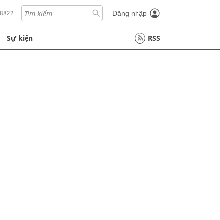
18822
Đăng nhập
Sự kiện
RSS