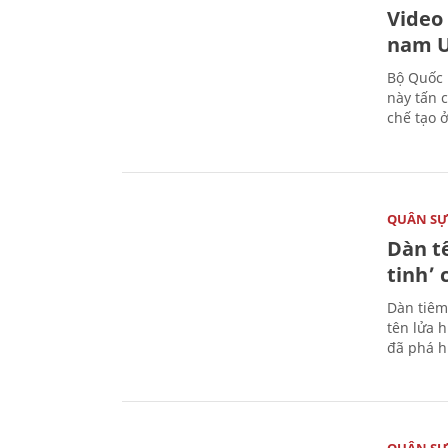
Video
nam U
Bộ Quốc 
này tấn 
chế tạo 
QUÂN S
Dàn t
tinh’ 
Dàn tiêm
tên lửa 
đã phá h