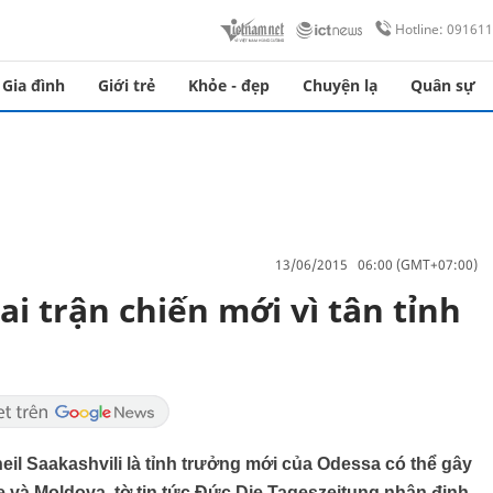
Hotline: 09161
Gia đình
Giới trẻ
Khỏe - đẹp
Chuyện lạ
Quân sự
13/06/2015 06:00 (GMT+07:00)
ai trận chiến mới vì tân tỉnh
il Saakashvili là tỉnh trưởng mới của Odessa có thể gây
e và Moldova, tờ tin tức Đức Die Tageszeitung nhận định.