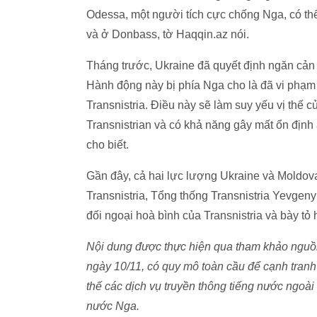
Odessa, một người tích cực chống Nga, có thể 
và ở Donbass, tờ Haqqin.az nói.
Tháng trước, Ukraine đã quyết định ngăn cản 
Hành động này bị phía Nga cho là đã vi phạm
Transnistria. Điều này sẽ làm suy yếu vị thế c
Transnistrian và có khả năng gây mất ổn định
cho biết.
Gần đây, cả hai lực lượng Ukraine và Moldov
Transnistria, Tổng thống Transnistria Yevge
đối ngoại hoà bình của Transnistria và bày tỏ
Nội dung được thực hiện qua tham khảo nguồn 
ngày 10/11, có quy mô toàn cầu để cạnh tranh t
thế các dịch vụ truyền thông tiếng nước ngoài
nước Nga.