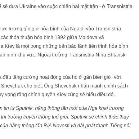
sẽ đưa Ukraine vào cuộc chiến hai mặt trận - ở Transnistria
lực lượng gìn giữ hòa bình của Nga đi vào Transnistria.
 các thỏa thuận hòa bình 1992 giữa Moldova và
ủa Kiev là một trong những bên bảo lãnh tiến trình hòa bình
 an ninh khu vực, Ngoại trưởng Transnistria Nina Shtanski
a đều tăng cường hoạt động của họ ở gần biên giới với
ny Shevchuk cho biết. Ông Shevchuk nhấn mạnh chính sách
 hy vọng rằng chính quyền Kiev cũng sẽ hiểu điều đó.
tin từ Sputnik, hãng thông tấn mới của Nga khai trương
hị trường truyền thông thế giới. Sputnik sẽ chính thức thay
 của hãng thông tấn RIA Novosti và đài phát thanh Tiếng nói