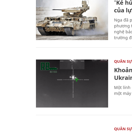
'Kẻ h
của l
Nga đã p
phương t
nghệ bảo
trường đô
QUÂN S
Khoản
Ukrai
Một lính
một máy 
QUÂN S