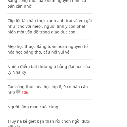
Bảng công thức đạo hàm nguyên hàm cơ
bản cần nhớ
Clip lột tả chân thực cảnh anh trai và em gái
như 'chó với mèo', người tinh ý còn phát
hiện một vấn đề trong giáo dục con
Mẹo học thuộc Bảng tuần hoàn nguyên tố
hóa học bằng thơ, câu nói vui vẻ
Nhiều điểm bất thường ở bằng đại học của
Lý Nhã Kỳ
Các công thức hóa học lớp 8, 9 cơ bản cần
nhớ
106
Người lãng mạn cuối cùng
Truy nã kẻ giết bạn thân rồi chôn ngồi dưới
bãi cát