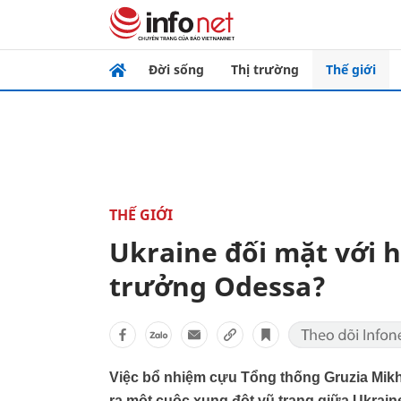
Đời sống
Thị trường
Thế giới
THẾ GIỚI
Ukraine đối mặt với h
trưởng Odessa?
Việc bổ nhiệm cựu Tổng thống Gruzia Mikhe
ra một cuộc xung đột vũ trang giữa Ukrain