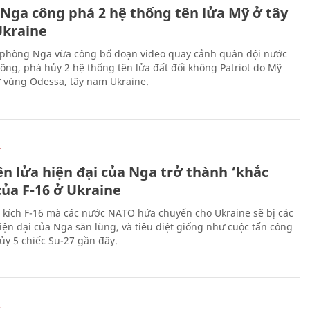
 Nga công phá 2 hệ thống tên lửa Mỹ ở tây
kraine
phòng Nga vừa công bố đoạn video quay cảnh quân đội nước
công, phá hủy 2 hệ thống tên lửa đất đối không Patriot do Mỹ
ở vùng Odessa, tây nam Ukraine.
Ự
ên lửa hiện đại của Nga trở thành ‘khắc
của F-16 ở Ukraine
 kích F-16 mà các nước NATO hứa chuyển cho Ukraine sẽ bị các
hiện đại của Nga săn lùng, và tiêu diệt giống như cuộc tấn công
ủy 5 chiếc Su-27 gần đây.