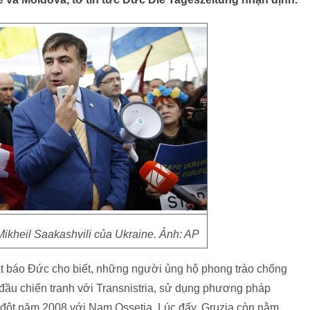
ikheil Saakashvili của Ukraine. Ảnh: AP
ật báo Đức cho biết, những người ủng hộ phong trào chống
đầu chiến tranh với Transnistria, sử dụng phương pháp
 đột năm 2008 với Nam Ossetia. Lúc đấy, Gruzia còn nằm