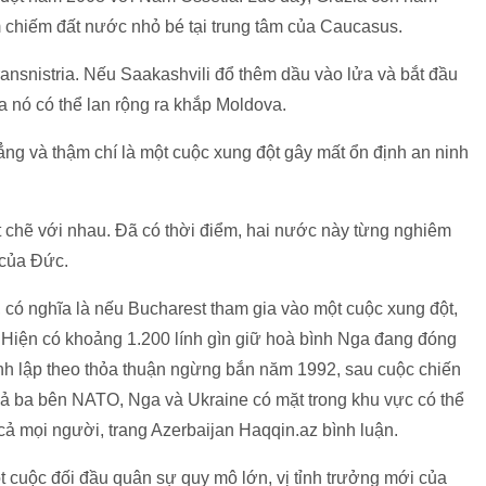
 chiếm đất nước nhỏ bé tại trung tâm của Caucasus.
ansnistria. Nếu Saakashvili đổ thêm dầu vào lửa và bắt đầu
a nó có thể lan rộng ra khắp Moldova.
ẳng và thậm chí là một cuộc xung đột gây mất ổn định an ninh
 chẽ với nhau. Đã có thời điểm, hai nước này từng nghiêm
 của Đức.
có nghĩa là nếu Bucharest tham gia vào một cuộc xung đột,
. Hiện có khoảng 1.200 lính gìn giữ hoà bình Nga đang đóng
nh lập theo thỏa thuận ngừng bắn năm 1992, sau cuộc chiến
 cả ba bên NATO, Nga và Ukraine có mặt trong khu vực có thể
ả mọi người, trang Azerbaijan Haqqin.az bình luận.
cuộc đối đầu quân sự quy mô lớn, vị tỉnh trưởng mới của