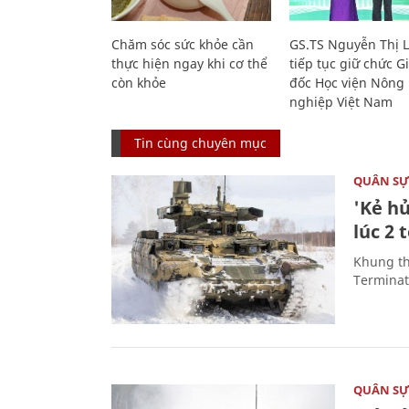
Chăm sóc sức khỏe cần
GS.TS Nguyễn Thị 
thực hiện ngay khi cơ thể
tiếp tục giữ chức 
còn khỏe
đốc Học viện Nông
nghiệp Việt Nam
Tin cùng chuyên mục
QUÂN S
'Kẻ h
lúc 2 
Khung th
Terminato
QUÂN S