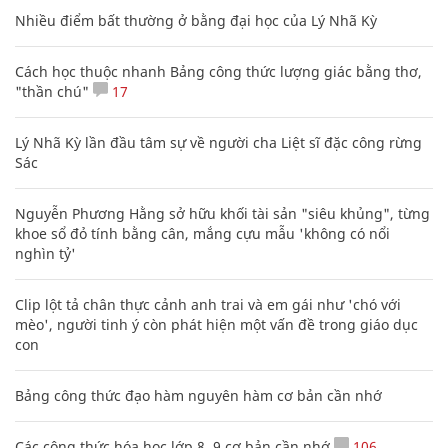
Nhiều điểm bất thường ở bằng đại học của Lý Nhã Kỳ
Cách học thuộc nhanh Bảng công thức lượng giác bằng thơ,
"thần chú"
17
Lý Nhã Kỳ lần đầu tâm sự về người cha Liệt sĩ đặc công rừng
Sác
Nguyễn Phương Hằng sở hữu khối tài sản "siêu khủng", từng
khoe sổ đỏ tính bằng cân, mắng cựu mẫu 'không có nổi
nghìn tỷ'
Clip lột tả chân thực cảnh anh trai và em gái như 'chó với
mèo', người tinh ý còn phát hiện một vấn đề trong giáo dục
con
Bảng công thức đạo hàm nguyên hàm cơ bản cần nhớ
Các công thức hóa học lớp 8, 9 cơ bản cần nhớ
106