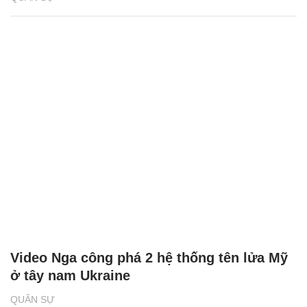
Video Nga công phá 2 hệ thống tên lửa Mỹ
ở tây nam Ukraine
QUÂN SỰ