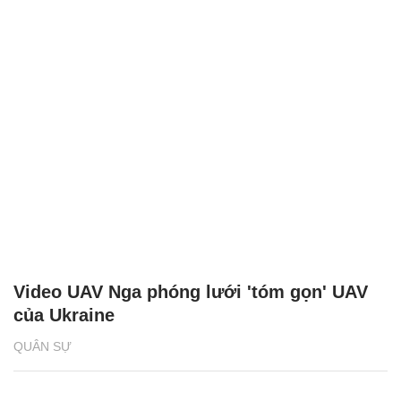
Video UAV Nga phóng lưới 'tóm gọn' UAV
của Ukraine
QUÂN SỰ