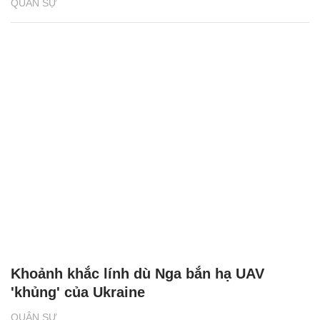
QUÂN SỰ
Khoảnh khắc lính dù Nga bắn hạ UAV
'khủng' của Ukraine
QUÂN SỰ