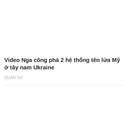
Video Nga công phá 2 hệ thống tên lửa Mỹ
ở tây nam Ukraine
QUÂN SỰ