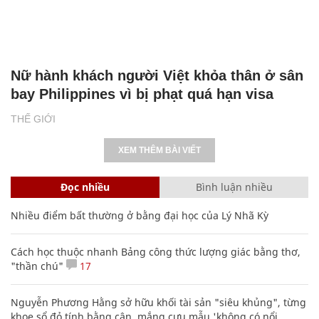
Nữ hành khách người Việt khỏa thân ở sân
bay Philippines vì bị phạt quá hạn visa
THẾ GIỚI
XEM THÊM BÀI VIẾT
Đọc nhiều
Bình luận nhiều
Nhiều điểm bất thường ở bằng đại học của Lý Nhã Kỳ
Cách học thuộc nhanh Bảng công thức lượng giác bằng thơ,
"thần chú"
17
Nguyễn Phương Hằng sở hữu khối tài sản "siêu khủng", từng
khoe sổ đỏ tính bằng cân, mắng cựu mẫu 'không có nổi