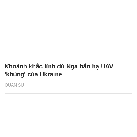
Khoảnh khắc lính dù Nga bắn hạ UAV
'khủng' của Ukraine
QUÂN SỰ