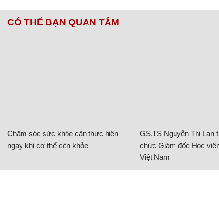
CÓ THỂ BẠN QUAN TÂM
Chăm sóc sức khỏe cần thực hiện
GS.TS Nguyễn Thị Lan ti
ngay khi cơ thể còn khỏe
chức Giám đốc Học viện
Việt Nam