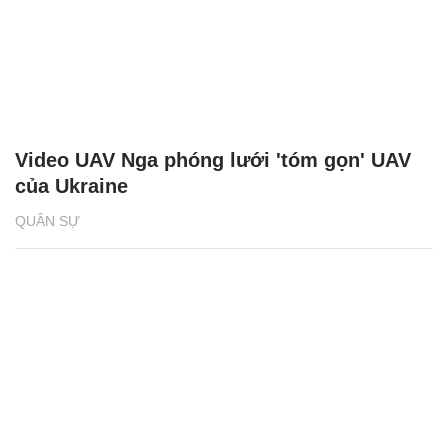
Video UAV Nga phóng lưới 'tóm gọn' UAV
của Ukraine
QUÂN SỰ